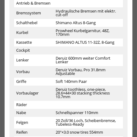
Antrieb & Bremsen
Hydraulische Bremsen mit elektr.
Bremssystem
cut-off
Schalthebel
Shimano Altus 8-Gang
Himiway E-bike D5 2.0 Pro 20"
Himiway E-bike D5 2.0 ST
inklusive Akku
inklusive Akku
Prowheel Kurbelgarnitur, 48Z,
Kurbel
2199,00 €*
2199,00 €*
170mm
2299,00 €*
2299,00 €*
Kassette
SHIMANO ALTUS 11-32Z, 8-Gang
Cockpit
Ein Akku (15 Ah)
Deruiz 600mm weiter Comfort
Zwei Akkus (15 Ah + 20 Ah)
Lenker
Lenker
HOT
-20%
NEU
Deruiz Vorbau, Pro 31.8mm
Himiway
Him
Vorbau
Adjustable
E-
E-
Bike
Bik
Griffe
Soft 140mm Paar
Escape
Cob
Deruiz toothless, one-piece,
Pro
D7
Vorbaulager
28.6×44×30 stacking thickness
Moped
Upg
10.7mm
Style
Mou
Räder
inklusive
Full
Akku
Bik
Nabe
Schnellspanner 110mm
Sch
20 Zoll/36 Loch, Scheibenbremse,
Felgen
ink
Tubeless-Ready
Akk
Reifen
20″×3.0 snow tires 554mm