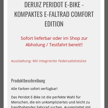
DERUIZ PERIDOT E-BIKE -
City
202
Elektrofahrrad
Next
KOMPAKTES E-FALTRAD COMFORT
Generation
2026
EDITION
Jetzt vorbestellen!
Sofort lieferbar oder im Shop zur
Abholung / Testfahrt bereit!!
Deruiz Quartz E-Bike 28Zoll
Deruiz Quartz-M E-Bike 2026
City Elektrofahrrad Next
1399,00 €*
Generatio...
1399,00 €*
Ausstattung: Mit integrierter Federsattelstütze
NEU
-10%
Produktbeschreibung
NEU
ADO
Him
Air
E-
HOT
Alle Farben sofort verfügbar!
20
bik
Ultra
A7
Das Peridot E-Bike ist die perfekte Wahl für
(3-
PR
Menschen, die ein unkompliziertes und leicht zu
Speed)
Sta
-
für
handhabendes Fahrrad suchen. Ausgestattet mit