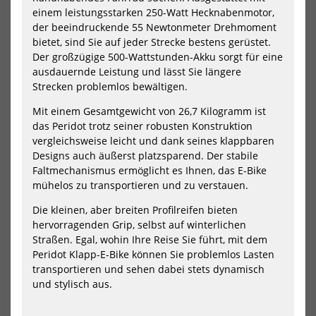
faltbares
Pen
einem leistungsstarken 250-Watt Hecknabenmotor,
E-
ink
der beeindruckende 55 Newtonmeter Drehmoment
Bike
Akk
bietet, sind Sie auf jeder Strecke bestens gerüstet.
mit
Riemen
Der großzügige 500-Wattstunden-Akku sorgt für eine
2026
Jetzt vorbestellen!
ausdauernde Leistung und lässt Sie längere
Strecken problemlos bewältigen.
ADO Air 20 Ultra (3-Speed) -
Himiway E-bike A7 PRO
Mit einem Gesamtgewicht von 26,7 Kilogramm ist
faltbares E-Bike mit Riemen
Stadtrad für Pendler inklusive
2026
Akku
das Peridot trotz seiner robusten Konstruktion
vergleichsweise leicht und dank seines klappbaren
1899,00 €*
2699,00 €*
Designs auch äußerst platzsparend. Der stabile
2999,00 €*
Faltmechanismus ermöglicht es Ihnen, das E-Bike
mühelos zu transportieren und zu verstauen.
NEU
-4%
Die kleinen, aber breiten Profilreifen bieten
NEU
HOT
Himiway
Him
hervorragenden Grip, selbst auf winterlichen
E-
E-
HOT
bike
bik
Straßen. Egal, wohin Ihre Reise Sie führt, mit dem
A7
D5
Peridot Klapp-E-Bike können Sie problemlos Lasten
Stadtrad
2.0
transportieren und sehen dabei stets dynamisch
für
ink
und stylisch aus.
Pendler
Akk
inklusive
Akku