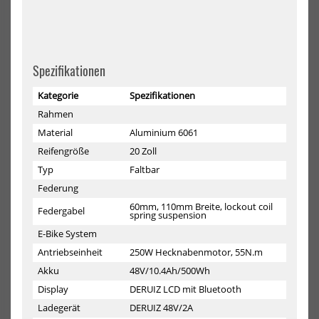
Spezifikationen
Himiway E-bike A7 Stadtrad
Himiway E-bike D5 2.0
für Pendler inklusive Akku
inklusive Akku
Kategorie
Spezifikationen
1999,00 €*
2199,00 €*
Rahmen
2299,00 €*
Material
Aluminium 6061
Reifengröße
20 Zoll
Typ
Faltbar
-4%
-4%
NEU
NEU
Federung
Himiway
Him
E-
E-
HOT
HOT
60mm, 110mm Breite, lockout coil
Federgabel
bike
bik
spring suspension
D5
D5
E-Bike System
2.0
2.0
Pro
ST
Antriebseinheit
250W Hecknabenmotor, 55N.m
20"
ink
Akku
48V/10.4Ah/500Wh
inklusive
Akk
Akku
Display
DERUIZ LCD mit Bluetooth
Ladegerät
DERUIZ 48V/2A