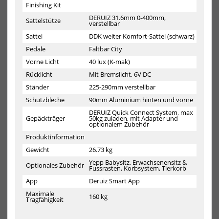
Finishing Kit
DERUIZ 31.6mm 0-400mm,
Himiway E-Bike Escape Pro
Himiway E-Bike Cobra D7
Sattelstütze
verstellbar
Moped Style inklusive Akku
Upgrade Mountainbike Fully
Bike Schwar...
Sattel
DDK weiter Komfort-Sattel (schwarz)
1999,00 €*
2999,00 €*
Pedale
Faltbar City
3788,00 €*
Vorne Licht
40 lux (K-mak)
Rücklicht
Mit Bremslicht, 6V DC
-28%
-20%
Ständer
225-290mm verstellbar
NEU
NEU
Himiway
Him
Schutzbleche
90mm Aluminium hinten und vorne
E-
E-
Bike
Bik
DERUIZ Quick Connect System, max
Gepäckträger
50kg zuladen, mit Adapter und
D3
Zeb
optionalem Zubehör
Cruiser
D5
Step
Upg
Produktinformation
Thru
Pr
Gewicht
26.73 kg
All
All
Terrain
Ter
Yepp Babysitz, Erwachsenensitz &
Optionales Zubehör
Fussrasten, Korbsystem, Tierkorb
Bike
Fat
Pedelec
ink
App
Deruiz Smart App
Weiß
Akk
Maximale
inklusive
160 kg
Tragfähigkeit
Akku