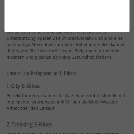
Warum ein E-Bike von Surfshop?
E-Bikes sind mehr als nur ein Trend – sie revolutionieren
die Art und Weise, wie wir uns fortbewegen. Sie
ermöglichen eine mühelose Fahrt mit elektrischer
Unterstützung, sparen Zeit im Stadtverkehr und sind eine
nachhaltige Alternative zum Auto. Mit einem E-Bike kannst
du längere Strecken zurücklegen, Steigungen problemlos
meistern und gleichzeitig deine Gesundheit fördern.
Unsere Top-Kategorien an E-Bikes:
1.
City E-Bikes
Perfekt für den urbanen Lifestyle: Komfortable Modelle mit
intelligenter Antriebstechnik für den täglichen Weg zur
Arbeit oder den Einkauf.
2.
Trekking E-Bikes