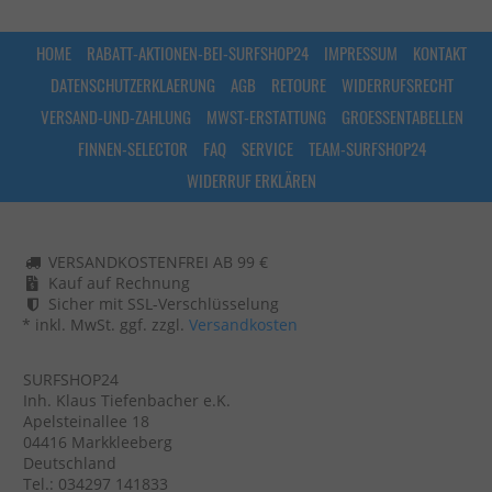
HOME
RABATT-AKTIONEN-BEI-SURFSHOP24
IMPRESSUM
KONTAKT
DATENSCHUTZERKLAERUNG
AGB
RETOURE
WIDERRUFSRECHT
VERSAND-UND-ZAHLUNG
MWST-ERSTATTUNG
GROESSENTABELLEN
FINNEN-SELECTOR
FAQ
SERVICE
TEAM-SURFSHOP24
WIDERRUF ERKLÄREN
VERSANDKOSTENFREI AB 99 €
Kauf auf Rechnung
Sicher mit SSL-Verschlüsselung
* inkl. MwSt. ggf. zzgl.
Versandkosten
SURFSHOP24
Inh. Klaus Tiefenbacher e.K.
Apelsteinallee 18
04416 Markkleeberg
Deutschland
Tel.: 034297 141833