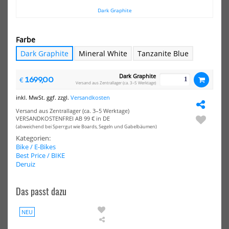
Air
Air
HOT
HOT
Dark Graphite
Carbon
Car
E-
E-
Bike
Bik
Farbe
-
-
E-
E-
Dark Graphite
Mineral White
Tanzanite Blue
Faltrad
Fal
Set
Dark Graphite
ink
1699,00
€
Versand aus Zentrallager (ca. 3–5 Werktage)
Sch
Gep
inkl. MwSt. ggf. zzgl.
Versandkosten
Stä
Versand aus Zentrallager (ca. 3–5 Werktage)
Tra
VERSANDKOSTENFREI AB 99 € in DE
(abweichend bei Sperrgut wie Boards, Segeln und Gabelbäumen)
ADO Air Carbon E-Bike - E-
ADO Air Carbon E-Bike - E-
Faltrad
Faltrad Set inklusive
Kategorien:
Schutzbleche, ...
Bike / E-Bikes
1999,00 €*
Best Price / BIKE
1999,00 €*
2299,00 €*
Deruiz
2626,00 €*
Das passt dazu
-8%
-6%
NEU
NEU
ADO
AD
NEU
Air
E-
HOT
HOT
Deruiz
Carbon
Bik