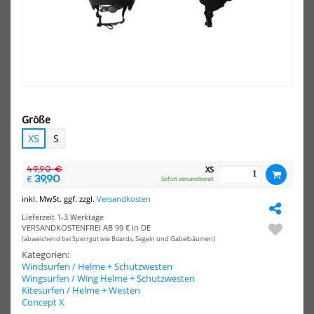
-20%
NEU
HOT
HOT
Concept
Asc
X
Riv
Wassersport
Was
Helm
He
Surf
Sur
+
Kite
Kite
Schwarz
Größe
XS
S
49,90 €
XS
39,90
€
Sofort versandbereit
inkl. MwSt. ggf. zzgl.
Versandkosten
Concept X Wassersport Helm
Ascan Rive Wassersport
Surf + Kite Schwarz
Helm Surf Kite
Lieferzeit 1-3 Werktage
VERSANDKOSTENFREI AB 99 € in DE
39,90 €*
48,90 €*
(abweichend bei Sperrgut wie Boards, Segeln und Gabelbäumen)
49,90 €*
S
M
L
Kategorien:
Windsurfen / Helme + Schutzwesten
XS
S
Wingsurfen / Wing Helme + Schutzwesten
Kitesurfen / Helme + Westen
NEU
NEU
Concept X
HOT
HOT