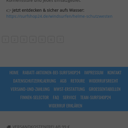
Könnensstufe und jedes Einsatzgebiet.
👉
Jetzt entdecken & sicher aufs Wasser:
https://surfshop24.de/windsurfen/helme-schutzwesten
1
2
3
4
5
6
7
HOME
RABATT-AKTIONEN-BEI-SURFSHOP24
IMPRESSUM
KONTAKT
DATENSCHUTZERKLAERUNG
AGB
RETOURE
WIDERRUFSRECHT
VERSAND-UND-ZAHLUNG
MWST-ERSTATTUNG
GROESSENTABELLEN
FINNEN-SELECTOR
FAQ
SERVICE
TEAM-SURFSHOP24
WIDERRUF ERKLÄREN
VERSANDKOSTENFREI AB 99 €