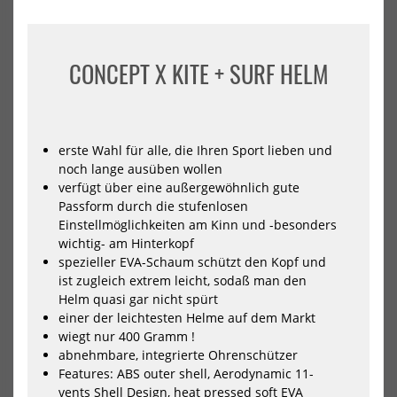
Ensis
Ens
Wassersport
Was
Helm
He
BALZ
RID
PRO
CONCEPT X KITE + SURF HELM
erste Wahl für alle, die Ihren Sport lieben und
noch lange ausüben wollen
verfügt über eine außergewöhnlich gute
Passform durch die stufenlosen
Einstellmöglichkeiten am Kinn und -besonders
Ensis Wassersport Helm BALZ
Ensis Wassersport Helm RIDER
PRO
wichtig- am Hinterkopf
89,00 €*
109,00 €*
spezieller EVA-Schaum schützt den Kopf und
M-L
S-M
ist zugleich extrem leicht, sodaß man den
S-M
M-L
Helm quasi gar nicht spürt
einer der leichtesten Helme auf dem Markt
wiegt nur 400 Gramm !
NEU
NEU
abnehmbare, integrierte Ohrenschützer
HOT
HOT
ION
Mys
Features: ABS outer shell, Aerodynamic 11-
Wing
Leg
vents Shell Design, heat pressed soft EVA
Sleeve
Was