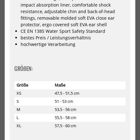
impact absorption liner, comfortable shock
Elbow
He
resistance, adjustable chin and back-of-head
fittings, removable molded soft EVA close ear
protector, ergo covered soft EVA ear shell
CE EN 1385 Water Sport Safety Standard
bestes Preis / Leistungsverhältnis
hochwertige Verarbeitung
GRÖßEN:
ION Wing Sleeve Elbow
Mystic Legacy Wassersport
Helm
64,99 €*
159,99 €*
Größe
Maße
48/S
50/M
52/L
54/XL
M/L
XL/XXL
XS/S
XS
47,5 - 51,5 cm
S
51 - 53 cm
NEU
NEU
M
53,5 - 56 cm
HOT
HOT
L
55,5 - 58 cm
Mystic
Mys
Vandal
Van
XL
57,5 - 60 cm
Helmet
Pro
Wassersport
Hel
Helm
Dirt