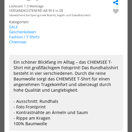
459,99 €*
269,95 €*
Lieferzeit 1-3 Werktage
VERSANDKOSTENFREI AB 99 € in DE
299,99 €*
L
M
S
XL
XS
XXL
(abweichend bei Sperrgut wie Boards, Segeln und Gabelbäumen)
Kategorien:
L
M
S
XL
XS
XXL
SALE
Geschenkideen
-10%
-5%
Fashion / T-Shirts
HOT
NEU
PROLIMIT
Mys
Chiemsee
Neoprenhandschuhe
Ge
HOT
Elasto
BK
Sealed
Wai
2
Har
Ein schöner Blickfang im Alltag – das CHIEMSEE T-
mm
Wo
Shirt mit großflächigem Fotoprint! Das Rundhalsshirt
Gloves
besteht in vier verschiedenen. Durch die reine
2025
Baumwolle sorgt das CHIEMSEE T-Shirt für einen
angenehmen Tragekomfort und überzeugt durch
hohe Qualität und Langlebigkeit.
- Ausschnitt: Rundhals
- Foto Frontprint
- Kontrastnähte an Ärmeln und Saum
PROLIMIT
Mystic Gem BK Waist Harness
- Rippe am Kragen
Neoprenhandschuhe Elasto
Women
100% Baumwolle
Sealed 2 mm Gloves 2025
379,95 €*
49,50 €*