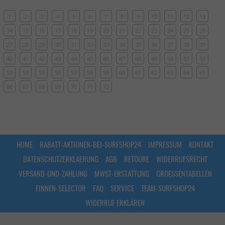
1
2
3
4
5
6
7
8
9
10
11
12
13
14
15
16
17
18
19
20
21
22
23
24
25
26
27
28
29
30
31
32
33
34
35
36
37
38
39
40
41
42
43
44
45
46
47
48
49
50
51
52
53
54
55
56
57
58
59
60
61
62
63
64
65
66
67
68
69
70
71
72
HOME
RABATT-AKTIONEN-BEI-SURFSHOP24
IMPRESSUM
KONTAKT
DATENSCHUTZERKLAERUNG
AGB
RETOURE
WIDERRUFSRECHT
VERSAND-UND-ZAHLUNG
MWST-ERSTATTUNG
GROESSENTABELLEN
FINNEN-SELECTOR
FAQ
SERVICE
TEAM-SURFSHOP24
WIDERRUF ERKLÄREN