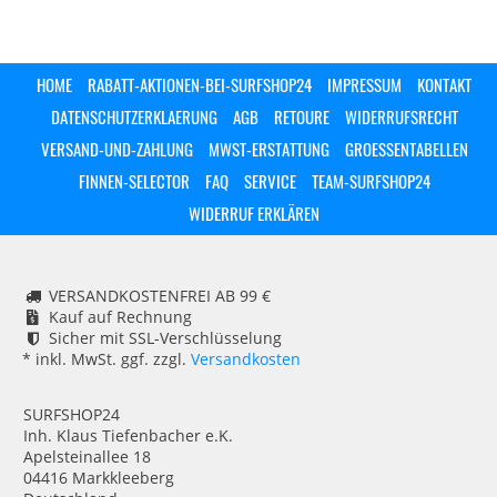
HOME
RABATT-AKTIONEN-BEI-SURFSHOP24
IMPRESSUM
KONTAKT
DATENSCHUTZERKLAERUNG
AGB
RETOURE
WIDERRUFSRECHT
VERSAND-UND-ZAHLUNG
MWST-ERSTATTUNG
GROESSENTABELLEN
FINNEN-SELECTOR
FAQ
SERVICE
TEAM-SURFSHOP24
WIDERRUF ERKLÄREN
VERSANDKOSTENFREI AB 99 €
Kauf auf Rechnung
Sicher mit SSL-Verschlüsselung
* inkl. MwSt. ggf. zzgl.
Versandkosten
SURFSHOP24
Inh. Klaus Tiefenbacher e.K.
Apelsteinallee 18
04416 Markkleeberg