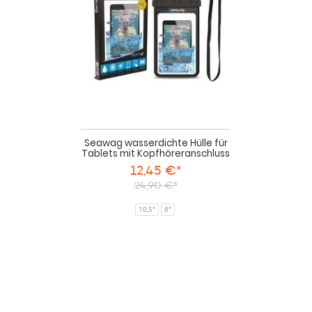
Tablets
mit
Kopfhöreranschluss
Seawag wasserdichte Hülle für
Tablets mit Kopfhöreranschluss
12,45 €*
24,90 €*
10,5"
8"