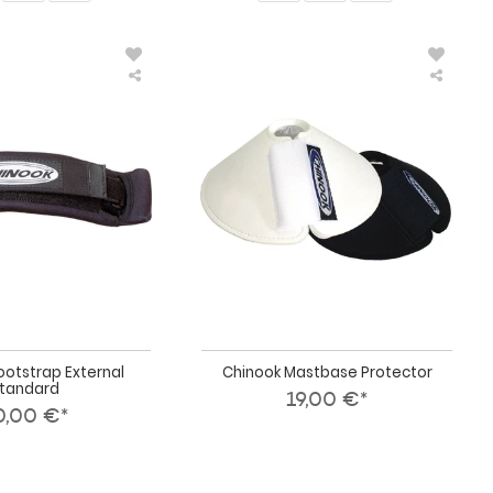
Chinook
Chino
Footstrap
Mastba
External
Protec
Standard
ootstrap External
Chinook Mastbase Protector
tandard
19,00 €*
0,00 €*