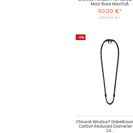
Mast Base Mastfuß
90,00 €*
125,00 €*
-10%
Chinook Windsurf Gabelbau
Carbon Reduced Diameter 
24...