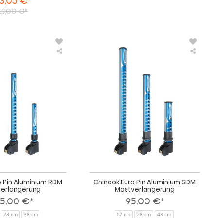
3,05 €*
19,00 €*
Chinook
Chino
Euro
Euro
Pin
Pin
Aluminium
Alumi
RDM
SDM
Mastverlängerung
Mastve
o Pin Aluminium RDM
Chinook Euro Pin Aluminium SDM
erlängerung
Mastverlängerung
5,00 €*
95,00 €*
28 cm
38 cm
12 cm
28 cm
48 cm