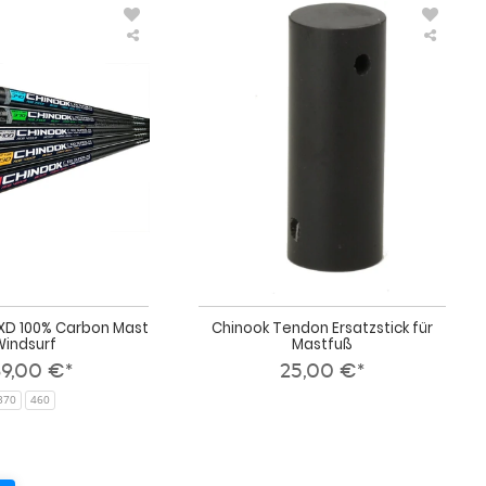
Chinook
Chino
RDM
Tendo
XD
Ersatzs
100%
für
Carbon
Mastfu
Mast
Windsurf
XD 100% Carbon Mast
Chinook Tendon Ersatzstick für
Windsurf
Mastfuß
9,00 €*
25,00 €*
370
460