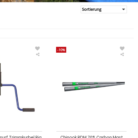
-10%
Chinook
Chino
Windsurf
RDM
Trimmkurbel
70%
Rig
Carbo
Winch
Mast
Trimmhilfe
Windsu
surf Trimmkurbel Rig
Chinook RDM 70% Carbon Mast