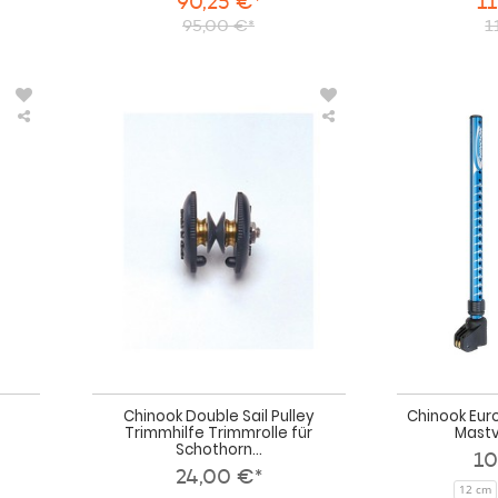
90,25 €*
11
95,00 €*
1
Chinook
Chinook
Boom
Double
Grip
Sail
Set
Pulley
Trimmhilfe
Trimmrolle
für
Schothorn
Chinook Double Sail Pulley
Chinook Eur
Trimmhilfe Trimmrolle für
Mastv
Schothorn...
10
24,00 €*
12 cm