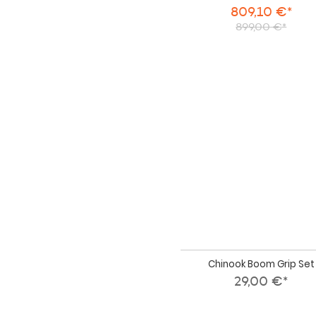
809,10 €*
899,00 €*
Chinook Boom Grip Set
29,00 €*