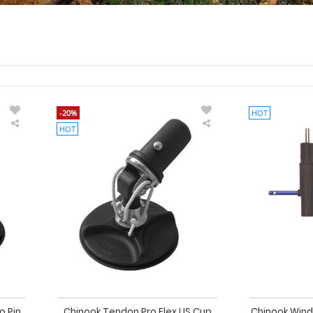
-20%
HOT
HOT
Chinook
Chinook
Tendon
Tendon
Pro
Pro
Flex
Flex
Euro
US
Pin
Cup
Mast
Mast
Base
Base
Mastfuß
Mastfuß
o Pin
Chinook Tendon Pro Flex US Cup
Chinook Wind