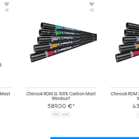
Chinook
Chinook
Mechanical
RDM
Euro
SL
Pin
100%
Mast
Carbon
Base
Mast
Mastfuß
Windsurf
 Mast
Chinook RDM SL 100% Carbon Mast
Chinook RDM 
Windsurf
589,00 €*
43
400
430