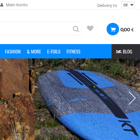
Mein Konto
Delivery to
€
0,00
FASHION
& MORE
E-FOILS
FITNESS
BLOG