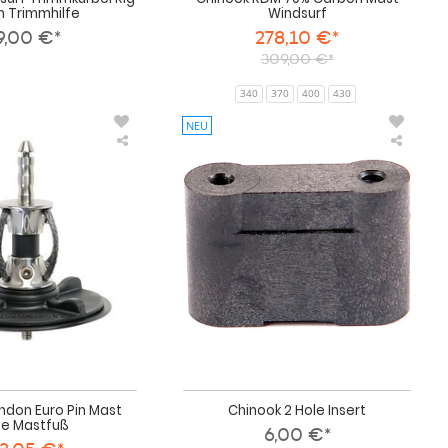
h Trimmhilfe
Windsurf
9,00 €*
278,10 €*
309,00 €*
340
370
400
430
NEU
Chinook
Chino
Tendon
2
Euro
Hole
Pin
Insert
Mast
Base
Mastfuß
ndon Euro Pin Mast
Chinook 2 Hole Insert
e Mastfuß
6,00 €*