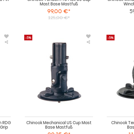
Mast Base Mastfuß
Winc
99,00 €*
5
125,00 €*
-5%
-5%
Chinook
Chinook
Windsurf
Mechanical
Gabelbaum
US
RDG
Cup
Carbon
Mast
Reduced
Base
Diameter
Mastfuß
Grip
24mm
m RDG
Chinook Mechanical US Cup Mast
Chinook Te
Grip
Base Mastfuß
Bas