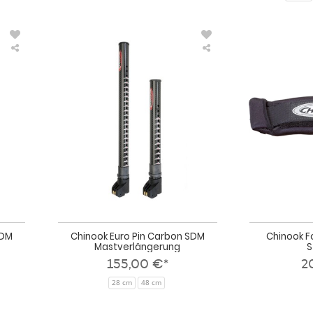
Chinook
Chinook
Euro
Euro
Pin
Pin
Carbon
Carbon
RDM
SDM
Mastverlängerung
Mastverlängerung
RDM
Chinook Euro Pin Carbon SDM
Chinook F
Mastverlängerung
S
155,00 €*
2
28 cm
48 cm