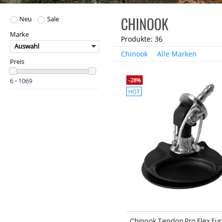
CHINOOK
Neu
Sale
Marke
Produkte: 36
Auswahl
Chinook
Alle Marken
Preis
-28%
-
HOT
Chinook Tendon Pro Flex Eur