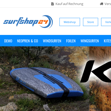
Kauf auf Rechnung
Vers
Webshop
Store
Verl
DEMO
NEOPREN & CO
WINDSURFEN
FOILEN
WINGSURFEN
KITE