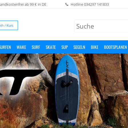
andkostenfrei ab 99 € in DE
Hotline
034297 141833
eih / Kurs
SURFEN
WAKE
SURF
SKATE
SUP
SEGELN
BIKE
BOOTSPLANEN