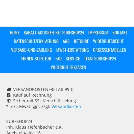
HOME
RABATT-AKTIONEN-BEI-SURFSHOP24
IMPRESSUM
KONTAKT
DATENSCHUTZERKLAERUNG
AGB
RETOURE
WIDERRUFSRECHT
VERSAND-UND-ZAHLUNG
MWST-ERSTATTUNG
GROESSENTABELLEN
FINNEN-SELECTOR
FAQ
SERVICE
TEAM-SURFSHOP24
WIDERRUF ERKLÄREN
VERSANDKOSTENFREI AB 99 €
Kauf auf Rechnung
Sicher mit SSL-Verschlüsselung
* inkl. MwSt. ggf. zzgl.
Versandkosten
SURFSHOP24
Inh. Klaus Tiefenbacher e.K.
Apelsteinallee 18