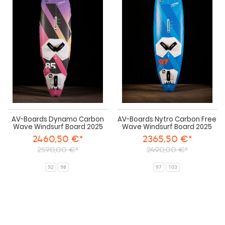
Dynamo
Nyt
Carbon
Car
Wave
Fre
Windsurf
Wa
Board
Win
2025
Boa
202
AV-Boards Dynamo Carbon
AV-Boards Nytro Carbon Free
Wave Windsurf Board 2025
Wave Windsurf Board 2025
2460,50 €*
2365,50 €*
2590,00 €*
2490,00 €*
92
98
97
103