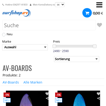
Hotline
034297 141833
Mein Konto
Delivery to
€
0,00
Neu
Marke
Preis
Auswahl
-
AV-BOARDS
Produkte: 2
AV-Boards
Alle Marken
-5%
-5%
NEU
NEU
AV-
AV-
Boards
Boa