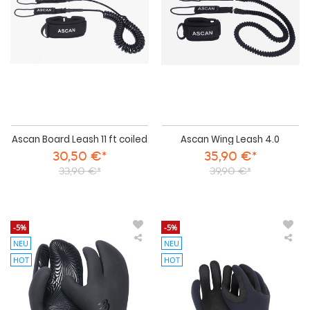
ft
coiled
Ascan Board Leash 11 ft coiled
Ascan Wing Leash 4.0
30,50 €*
35,90 €*
33,90 €*
39,90 €*
-5%
-5%
NEU
NEU
Ascan
Asc
Artic
Kite
HOT
HOT
Neoprenhandschuhe
Pro
Glo
Neo