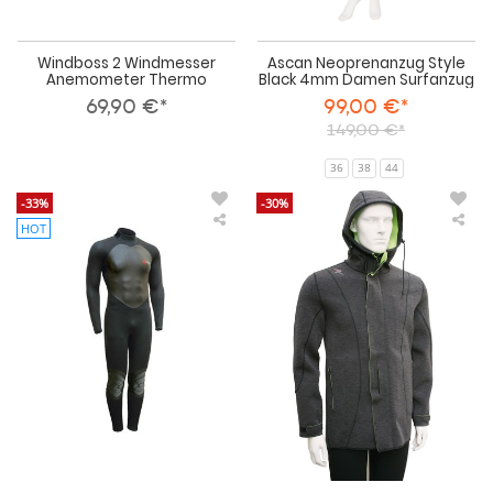
Windboss 2 Windmesser
Ascan Neoprenanzug Style
Anemometer Thermo
Black 4mm Damen Surfanzug
69,90 €*
99,00 €*
149,00 €*
36
38
44
-33%
-30%
HOT
Ascan
Asc
Neoprenanzug
Neo
Style
Exp
Black
Neo
4mm
Jac
Herren
Surfanzug