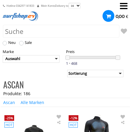
Hotline
034297 141833
Mein Konto
Delivery to
€
0,00
Neu
Sale
Marke
Preis
Auswahl
-
ASCAN
Produkte: 186
Ascan
Alle Marken
-25%
-12%
HOT
HOT
Ascan
Asc
Neoprenanzug
Styl