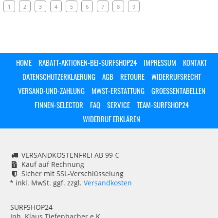
1
2
3
4
5
6
7
8
9
HOME
RABATT-AKTIONEN-BEI-SURFSHOP24
IMPRESSUM
KONTAKT
DATENSCHUTZERKLAERUNG
AGB
RETOURE
WIDERRUFSRECHT
VERSAND-UND-ZAHLUNG
MWST-ERSTATTUNG
GROESSENTABELLEN
FINNEN-SELECTOR
FAQ
SERVICE
TEAM-SURFSHOP24
WIDERRUF ERKLÄREN
VERSANDKOSTENFREI AB 99 €
Kauf auf Rechnung
Sicher mit SSL-Verschlüsselung
* inkl. MwSt. ggf. zzgl.
Versandkosten
SURFSHOP24
Inh. Klaus Tiefenbacher e.K.