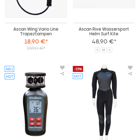
Ascan Wing Vario Line
Ascan Rive Wassersport
Trapeztampen
Helm Surf Kite
18,90 €*
48,90 €*
19,90 €*
S
M
L
NEU
-33%
HOT
HOT
Windboss
Asc
2
Neo
Windmesser
Styl
Anemometer
Bla
Thermo
4m
Da
Sur