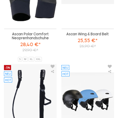
Ascan Polar Comfort
Ascan Wing & Board Belt
Neoprenhandschuhe
25,55 €*
28,40 €*
26,90 €*
29,90 €*
S
M
XL
XXL
-5%
NEU
NEU
HOT
Ascan
Asc
Wing
Riv
HOT
Vario
Was
Line
He
Trapeztampen
Sur
Kite