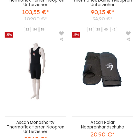
Thermoflex Herren Neopren
Thermoflex Damen Neopren
Unterzieher
Unterzieher
103,55 €*
90,15 €*
109,00 €*
94,90 €*
52
54
56
36
38
40
42
-5%
-5%
Ascan
Asc
Monoshorty
Pol
Thermoflex
Neo
Herren
Neopren
Unterzieher
Ascan Monoshorty
Ascan Polar
Thermoflex Herren Neopren
Neoprenhandschuhe
Unterzieher
20,90 €*