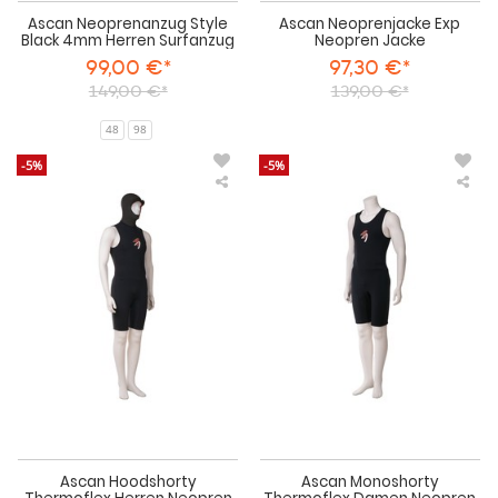
Ascan Neoprenanzug Style
Ascan Neoprenjacke Exp
Black 4mm Herren Surfanzug
Neopren Jacke
99,00 €*
97,30 €*
149,00 €*
139,00 €*
48
98
-5%
-5%
Ascan
Asc
Hoodshorty
Mon
Thermoflex
The
Herren
Da
Neopren
Neo
Unterzieher
Unt
Ascan Hoodshorty
Ascan Monoshorty