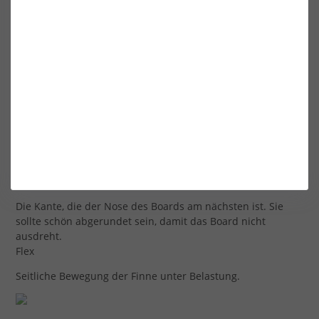
zeichnen, entspricht die Fläche des Papiers innerhalb der
Linien (gemessen in cm²) der Fläche der Flosse. Eine
größere Fläche bedeutet mehr Auftrieb.
Schnur
Die Breite der Finne von der Anströmkante bis zur
Abströmkante, die vor allem vom gewählten Profil abhängt.
Hintere Kante
Die hintere Kante, die dem Heck des Boards am nächsten
ist. Sie ist immer recht scharf, um ein sauberes, effizientes
Auslösen zu gewährleisten.
Vordere Kante
Die Kante, die der Nose des Boards am nächsten ist. Sie
sollte schön abgerundet sein, damit das Board nicht
ausdreht.
Flex
Seitliche Bewegung der Finne unter Belastung.