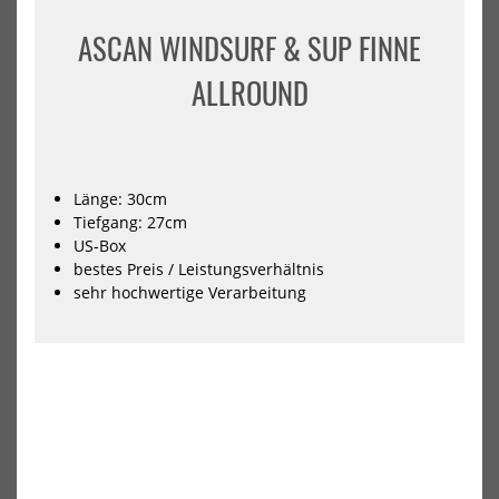
Blade
M8
Sup
ASCAN WINDSURF & SUP FINNE
ALLROUND
Länge: 30cm
Tiefgang: 27cm
Select Windsurf Finne Blade
Select Windsurf Finne M88
US-Box
Superfast
225,00 €*
bestes Preis / Leistungsverhältnis
319,00 €*
sehr hochwertige Verarbeitung
deep tuttle box
tuttle box
NEU
HOT
HOT
Select
K4
Windsurf
Fin
Finne
Win
S.Max
Fin
Du