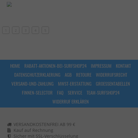
1
2
3
4
5
HOME
RABATT-AKTIONEN-BEI-SURFSHOP24
IMPRESSUM
KONTAKT
DATENSCHUTZERKLAERUNG
AGB
RETOURE
WIDERRUFSRECHT
VERSAND-UND-ZAHLUNG
MWST-ERSTATTUNG
GROESSENTABELLEN
FINNEN-SELECTOR
FAQ
SERVICE
TEAM-SURFSHOP24
WIDERRUF ERKLÄREN
VERSANDKOSTENFREI AB 99 €
Kauf auf Rechnung
Sicher mit SSL-Verschlüsselung