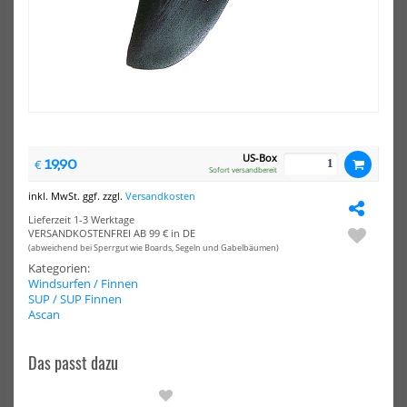
HOT
HOT
Unifiber
Sel
Windsurf
Win
Blackline
Fin
Equipment
Star
Carry
G1
Bag
(Fr
Rid
US-Box
19,90
€
Sofort versandbereit
inkl. MwSt. ggf. zzgl.
Versandkosten
Lieferzeit 1-3 Werktage
VERSANDKOSTENFREI AB 99 € in DE
(abweichend bei Sperrgut wie Boards, Segeln und Gabelbäumen)
Unifiber Windsurf Blackline
Select Windsurf Finne Starter
Equipment Carry Bag
G10 (Free Ride)
Kategorien:
Windsurfen / Finnen
56,95 €*
130,95 €*
SUP / SUP Finnen
59,96 €*
135,00 €*
Ascan
Small
Medium
Das passt dazu
NEU
NEU
HOT
HOT
K4
Sel