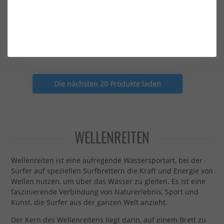
FCS Surf Leash 10' All Round
FCS Surf Leash 10' Protect
Essential Leash Black
Leash Black
51,00 €*
55,00 €*
Die nächsten 20 Produkte laden
WELLENREITEN
Wellenreiten ist eine aufregende Wassersportart, bei der
Surfer auf speziellen Surfbrettern die Kraft und Energie von
Wellen nutzen, um über das Wasser zu gleiten. Es ist eine
faszinierende Verbindung von Naturerlebnis, Sport und
Kunst, die Surfer aus der ganzen Welt anzieht.
Der Kern des Wellenreitens liegt darin, auf einem Brett zu