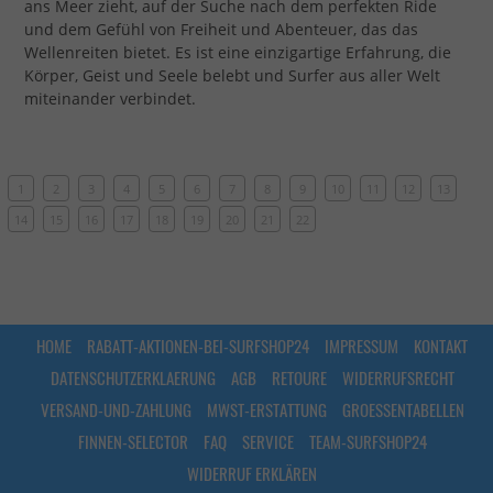
ans Meer zieht, auf der Suche nach dem perfekten Ride
und dem Gefühl von Freiheit und Abenteuer, das das
Wellenreiten bietet. Es ist eine einzigartige Erfahrung, die
Körper, Geist und Seele belebt und Surfer aus aller Welt
miteinander verbindet.
1
2
3
4
5
6
7
8
9
10
11
12
13
14
15
16
17
18
19
20
21
22
HOME
RABATT-AKTIONEN-BEI-SURFSHOP24
IMPRESSUM
KONTAKT
DATENSCHUTZERKLAERUNG
AGB
RETOURE
WIDERRUFSRECHT
VERSAND-UND-ZAHLUNG
MWST-ERSTATTUNG
GROESSENTABELLEN
FINNEN-SELECTOR
FAQ
SERVICE
TEAM-SURFSHOP24
WIDERRUF ERKLÄREN