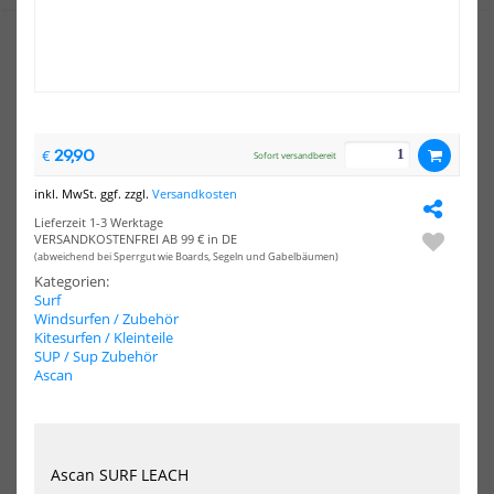
FCS
FCS
Surf
Sur
Finnen
Fin
FCS
FCS
29,90
€
Sofort versandbereit
II
II
Accelerator
AM
inkl. MwSt. ggf. zzgl.
Versandkosten
PC
PC
Carbon
Lieferzeit 1-3 Werktage
Medium
VERSANDKOSTENFREI AB 99 € in DE
Black/Red
(abweichend bei Sperrgut wie Boards, Segeln und Gabelbäumen)
Tri
Kategorien:
Retail
Surf
Fins
Windsurfen / Zubehör
Kitesurfen / Kleinteile
SUP / Sup Zubehör
FCS Surf Finnen FCS II
FCS Surf Finnen FCS II AM PC
Ascan
Accelerator PC Carbon
119,00 €*
Medium Black/Red ...
119,00 €*
Large
Medium
Small
Xsmall
Ascan SURF LEACH