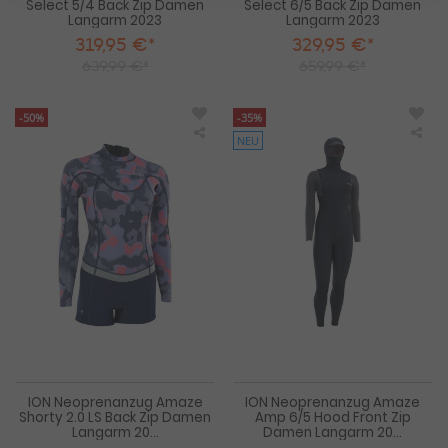
Select 5/4 Back Zip Damen
Select 6/5 Back Zip Damen
Langarm 2023
Langarm 2023
319,95 €*
329,95 €*
639,99 €*
659,99 €*
-50%
-35%
NEU
ION
IO
Neoprenanzug
Neo
Amaze
Am
Shorty
Am
2.0
6/5
LS
Ho
Back
Fro
Zip
Zip
Damen
Da
Langarm
La
2023
202
ION Neoprenanzug Amaze
ION Neoprenanzug Amaze
Shorty 2.0 LS Back Zip Damen
Amp 6/5 Hood Front Zip
Langarm 20...
Damen Langarm 20...