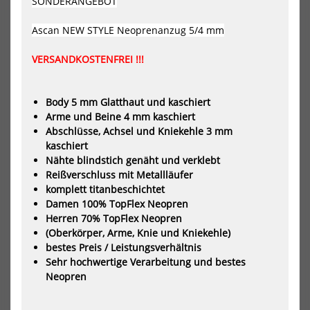
SONDERANGEBOT
Neoprenanzug
Pol
Oxygen
5m
TR
Da
Ascan NEW STYLE
Neoprenanzug 5/4 mm
Steamer
Neo
6/4
VERSANDKOSTENFREI !!!
Freezip
DL
FTM
Black/Turqoise
Body 5 mm Glatthaut und kaschiert
Damen
Arme und Beine 4 mm kaschiert
Langarm
Abschlüsse, Achsel und Kniekehle 3 mm
2024
kaschiert
Nähte blindstich genäht und verklebt
PROLIMIT Neoprenanzug
Ascan Polar 5mm Damen
Reißverschluss mit Metallläufer
Oxygen TR Steamer 6/4
Neoprenanzug
Freezip DL FTM Bla...
komplett titanbeschichtet
107,40 €*
329,00 €*
Damen 100% TopFlex Neopren
179,00 €*
Herren 70% TopFlex Neopren
459,00 €*
(Oberkörper, Arme, Knie und Kniekehle)
bestes Preis / Leistungsverhältnis
-34%
-30%
Sehr hochwertige Verarbeitung und bestes
HOT
Ascan
Asc
Neopren
New
Neo
Style
Styl