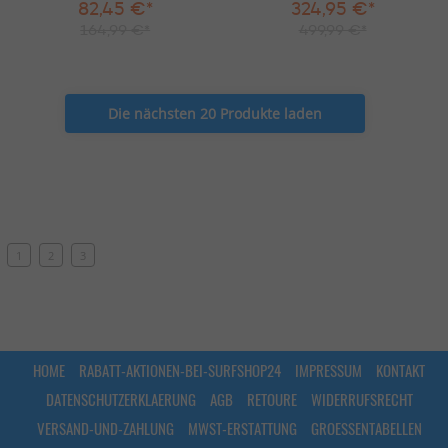
82,45 €*
324,95 €*
164,99 €*
499,99 €*
Die nächsten 20 Produkte laden
1
2
3
HOME
RABATT-AKTIONEN-BEI-SURFSHOP24
IMPRESSUM
KONTAKT
DATENSCHUTZERKLAERUNG
AGB
RETOURE
WIDERRUFSRECHT
VERSAND-UND-ZAHLUNG
MWST-ERSTATTUNG
GROESSENTABELLEN