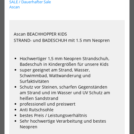
PROLIMIT
Asc
SALE / Dauerhafter Sale
Neopren
Jibe
Ascan
Socke
5m
Neo
Ascan BEACHHOPPER KIDS
STRAND- und BADESCHUH mit 1.5 mm Neopren
Hochwertiger 1,5 mm Neopren Strandschuh,
Badeschuh in Kindergrößen für unsere Kids
super geeignet am Strand, Wasser,
Schwimmbad, Wattwanderung und
PROLIMIT Neopren Socke
Ascan Jibe 5mm
Surfaktivitäten
Neoprenschuhe
29,99 €*
Schutz vor Steinen, scharfen Gegenständen
39,85 €*
am Strand und im Wasser und UV Schutz am
46,90 €*
heißen Sandstrand
professionell und preiswert
35/36
37/38
39
40/41
42
Anti Rutschsohle
43/44
+3
bestes Preis / Leistungsverhältnis
-15%
-15%
Sehr hochwertige Verarbeitung und bestes
Ascan
Asc
Neopren
Star
Sta