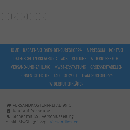
1
2
3
4
5
HOME
RABATT-AKTIONEN-BEI-SURFSHOP24
IMPRESSUM
KONTAKT
DATENSCHUTZERKLAERUNG
AGB
RETOURE
WIDERRUFSRECHT
VERSAND-UND-ZAHLUNG
MWST-ERSTATTUNG
GROESSENTABELLEN
FINNEN-SELECTOR
FAQ
SERVICE
TEAM-SURFSHOP24
WIDERRUF ERKLÄREN
VERSANDKOSTENFREI AB 99 €
Kauf auf Rechnung
Sicher mit SSL-Verschlüsselung
* inkl. MwSt. ggf. zzgl.
Versandkosten