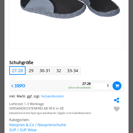
NEU
NEU
HOT
HOT
XCEL
XCE
Drylock
Dry
Round
Spli
Toe
Toe
5mm
5m
Neoprenschuh
Neo
Schuhgröße
27-28
29
30-31
32
33-34
27-28
19,90
€
XCEL Drylock Round Toe 5mm
XCEL Drylock Split Toe 5mm
Sofort versandbereit
Neoprenschuh
Neoprenschuh
inkl. MwSt. ggf. zzgl.
Versandkosten
106,00 €*
106,00 €*
Lieferzeit 1-3 Werktage
5 (37)
7 (39)
8 (40)
9 (41/42)
5 (37)
6 (38)
7 (39)
8 (40)
VERSANDKOSTENFREI AB 99 € in DE
(abweichend bei Sperrgut wie Boards, Segeln und Gabelbäumen)
9,5
10 (43)
+4
Kategorien:
Neopren & Co / Neoprenschuhe
HOT
-15%
SUP / SUP Wear