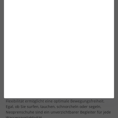
Aktivitäten wie Segeln und Kajakfahren, bei denen ein
fester Stand auf dem Boot oder beim Ein- und Aussteigen
aus dem Wasser erforderlich ist.
Die Flexibilität und Bewegungsfreiheit, die Neoprenschuhe
bieten, sind ebenfalls entscheidend für den Wassersport.
Sie ermöglichen es den Sportlern, sich frei zu bewegen und
ihre Technik zu verbessern, ohne durch steife oder
unbequeme Schuhe eingeschränkt zu werden. Diese
Flexibilität ist besonders wichtig für Surfer, die schnelle
Bewegungen und schnelle Richtungswechsel ausführen
müssen.
Zusammenfassend lässt sich sagen, dass Neoprenschuhe
im Wassersport eine unverzichtbare Ausrüstung sind, die
den Komfort, die Leistung und die Sicherheit der Sportler
verbessern. Ihr isolierendes Material hält die Füße warm,
ihre rutschfeste Sohle bietet einen sicheren Halt und ihre
Flexibilität ermöglicht eine optimale Bewegungsfreiheit.
Egal, ob Sie surfen, tauchen, schnorcheln oder segeln,
Neoprenschuhe sind ein unverzichtbarer Begleiter für jede
Wassersportaktivität.