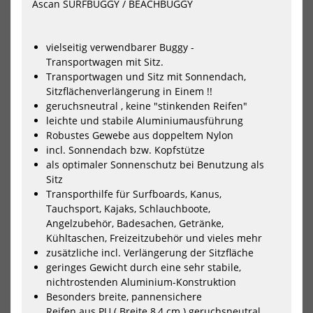
Ascan SURFBUGGY / BEACHBUGGY
Spanngurt
Stee
(1Stück)
Rei
Tie-
vielseitig verwendbarer Buggy -
Do
Str
Transportwagen mit Sitz.
5m
Transportwagen und Sitz mit Sonnendach,
x
Sitzflächenverlängerung in Einem !!
24
geruchsneutral , keine "stinkenden Reifen"
(Set
leichte und stabile Aluminiumausführung
Robustes Gewebe aus doppeltem Nylon
incl. Sonnendach bzw. Kopfstütze
als optimaler Sonnenschutz bei Benutzung als
Ascan Zurrgurt Spanngurt
Unifiber Lockable Steel
(1Stück)
Reinforced Tie-Down Straps
Sitz
5m x 24mm (...
11,00 €*
Transporthilfe für Surfboards, Kanus,
74,95 €*
Tauchsport, Kajaks, Schlauchboote,
3,0 m
4,5 m
Angelzubehör, Badesachen, Getränke,
Kühltaschen, Freizeitzubehör und vieles mehr
zusätzliche incl. Verlängerung der Sitzfläche
-3%
-10%
geringes Gewicht durch eine sehr stabile,
HOT
Ascan
i99
nichtrostenden Aluminium-Konstruktion
Beachbuggy
Zur
Besonders breite, pannensichere
Surfbuggy
Spa
Reifen aus PU ( Breite 8,4 cm ) geruchsneutral
Transportwagen
Tie-