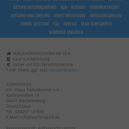
DATENSCHUTZERKLAERUNG
AGB
RETOURE
WIDERRUFSRECHT
VERSAND-UND-ZAHLUNG
MWST-ERSTATTUNG
GROESSENTABELLEN
FINNEN-SELECTOR
FAQ
SERVICE
TEAM-SURFSHOP24
WIDERRUF ERKLÄREN
VERSANDKOSTENFREI AB 99 €
Kauf auf Rechnung
Sicher mit SSL-Verschlüsselung
* inkl. MwSt. ggf. zzgl.
Versandkosten
SURFSHOP24
Inh. Klaus Tiefenbacher e.K.
Apelsteinallee 18
04416 Markkleeberg
Deutschland
Tel.: 034297 141833
E-Mail: info@surfshop24.de
Registergericht: Amtsgericht Leipzig