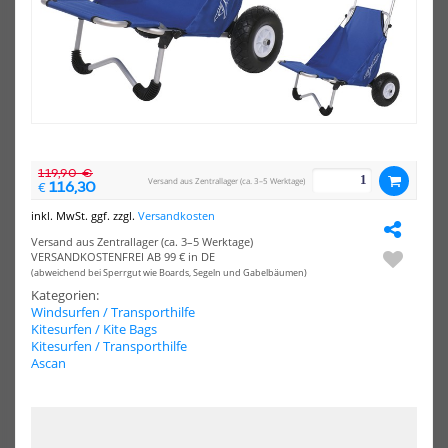
NEU
Surfshop24
Asc
Deluxe
Zur
HOT
Sitzbezug
Spa
Car
(1P
Seat
Cover
119,90 €
Versand aus Zentrallager (ca. 3–5 Werktage)
116,30
€
inkl. MwSt. ggf. zzgl.
Versandkosten
Versand aus Zentrallager (ca. 3–5 Werktage)
VERSANDKOSTENFREI AB 99 € in DE
Surfshop24 Deluxe Sitzbezug
Ascan Zurrgurt Spanngurt
(abweichend bei Sperrgut wie Boards, Segeln und Gabelbäumen)
Car Seat Cover
(1Paar)
Kategorien:
44,00 €*
11,00 €*
Windsurfen / Transporthilfe
Kitesurfen / Kite Bags
55,00 €*
2,5 m
4,0 m
Kitesurfen / Transporthilfe
Ascan
Ascan
Uni
Zurrgurt
Loc