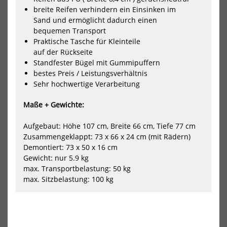
Transporthilfe
Belt
breite Reifen verhindern ein Einsinken im
Str
Sand und ermöglicht dadurch einen
bequemen Transport
Praktische Tasche für Kleinteile
auf der Rückseite
Standfester Bügel mit Gummipuffern
bestes Preis / Leistungsverhältnis
Sehr hochwertige Verarbeitung
Ascan Beachbuggy
i99 Zurrgurt Spanngurt Tie-
Maße + Gewichte:
Surfbuggy Transportwagen
Belts Straps
Transporthilfe
31,50 €*
Aufgebaut: Höhe 107 cm, Breite 66 cm, Tiefe 77 cm
116,30 €*
35,00 €*
Zusammengeklappt: 73 x 66 x 24 cm (mit Rädern)
119,90 €*
Demontiert: 73 x 50 x 16 cm
Gewicht: nur 5.9 kg
-14%
-5%
max. Transportbelastung: 50 kg
max. Sitzbelastung: 100 kg
HOT
Exit
PRO
XRail
Bicy
Neopren
con
Haken
Trol
Halter