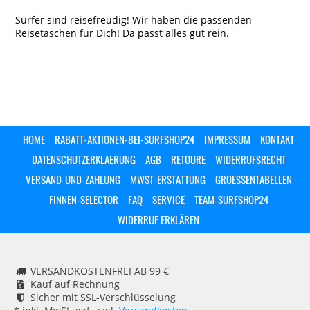
Surfer sind reisefreudig! Wir haben die passenden
Reisetaschen für Dich! Da passt alles gut rein.
HOME
RABATT-AKTIONEN-BEI-SURFSHOP24
IMPRESSUM
KONTAKT
DATENSCHUTZERKLAERUNG
AGB
RETOURE
WIDERRUFSRECHT
VERSAND-UND-ZAHLUNG
MWST-ERSTATTUNG
GROESSENTABELLEN
FINNEN-SELECTOR
FAQ
SERVICE
TEAM-SURFSHOP24
WIDERRUF ERKLÄREN
VERSANDKOSTENFREI AB 99 €
Kauf auf Rechnung
Sicher mit SSL-Verschlüsselung