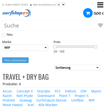
Hotline
034297 141833
Mein Konto
Delivery to
€
0,00
Neu
Marke
Preis
WIP
-
Filter zurücksetzen
TRAVEL + DRY BAG
Produkte: 4
Ascan
Concept X
Dryrobe
FCS
Fidlock
ION
Mystic
Naish
Neil Pryde
Overboard
Point 7
Project 5
Prolimit
Seawag
Surfshop24 Deluxe
Unifiber
WIP
Wave Hawaii
Xcel
Alle Marken