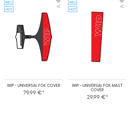
NEU
NEU
HOT
HOT
WIP
WI
-
-
UNIVERSAL
UNI
FOIL
FOI
COVER
MA
CO
WIP - UNIVERSAL FOIL COVER
WIP - UNIVERSAL FOIL MAST
COVER
79,99 €*
29,99 €*