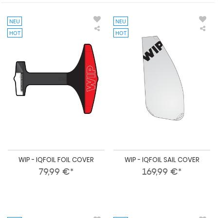
NEU
NEU
HOT
HOT
WIP
WI
-
-
IQFOIL
IQF
FOIL
SAI
COVER
CO
WIP - IQFOIL FOIL COVER
WIP - IQFOIL SAIL COVER
79,99 €*
169,99 €*