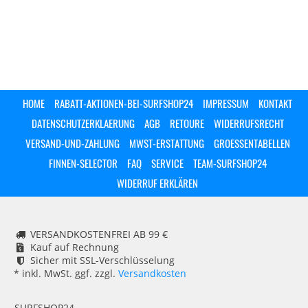
HOME
RABATT-AKTIONEN-BEI-SURFSHOP24
IMPRESSUM
KONTAKT
DATENSCHUTZERKLAERUNG
AGB
RETOURE
WIDERRUFSRECHT
VERSAND-UND-ZAHLUNG
MWST-ERSTATTUNG
GROESSENTABELLEN
FINNEN-SELECTOR
FAQ
SERVICE
TEAM-SURFSHOP24
WIDERRUF ERKLÄREN
VERSANDKOSTENFREI AB 99 €
Kauf auf Rechnung
Sicher mit SSL-Verschlüsselung
* inkl. MwSt. ggf. zzgl.
Versandkosten
SURFSHOP24