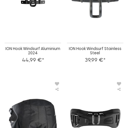
ION Hook Windsurf Aluminium
ION Hook Windsurf Stainless
2024
Steel
44,99 €*
39,99 €*
ION
IO
Seatpart
Spr
Trapez
Bar
2024
Win
C-
Bar
1.0