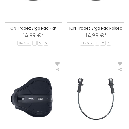
ION Trapez Ergo Pad Flat
ION Trapez Ergo Pad Raised
14,99 €*
14,99 €*
OneSize
L
M
S
OneSize
L
M
S
ION
IO
Waist
Win
Windsurf
Har
Axxis
Lin
-
Tec
Harness