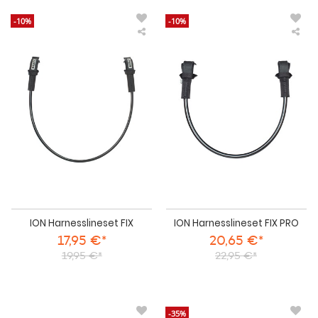
-10%
-10%
ION
IO
Harnesslineset
Har
FIX
FIX
PR
ION Harnesslineset FIX
ION Harnesslineset FIX PRO
17,95 €*
20,65 €*
19,95 €*
22,95 €*
-35%