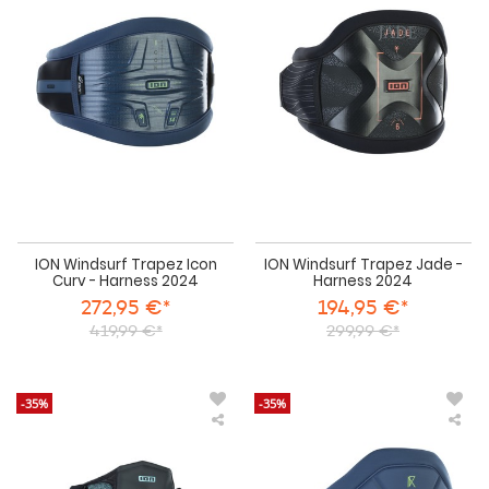
Windsurf
Win
Trapez
Tra
Icon
Jad
Curv
-
-
Har
Harness
202
2024
ION Windsurf Trapez Icon
ION Windsurf Trapez Jade -
Curv - Harness 2024
Harness 2024
272,95 €*
194,95 €*
419,99 €*
299,99 €*
-35%
-35%
ION
IO
Windsurf
Win
Trapez
Tra