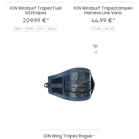
ION Windsurf Trapez Fuel
ION Windsurf Trapeztampen
Sitztrapez
Harness Line Vario
209,99 €*
44,99 €*
48/S
50/M
52/L
54/XL
22'-28'
26'-34'
ION
Wing
Trapez
Rogue
-
Harness
2025
ION Wing Trapez Rogue -