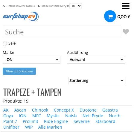
Hotline
034297 141833
Mein Konto
Delivery to
€
0,00
Sale
Marke
Ausführung
ION
Auswahl
Filter zurücksetzen
TRAPEZE + TAMPEN
Produkte: 19
AK
Ascan
Chinook
Concept X
Duotone
Gaastra
Goya
ION
MFC
Mystic
Naish
Neil Pryde
North
Point 7
Prolimit
Ride Engine
Severne
Starboard
Unifiber
WIP
Alle Marken