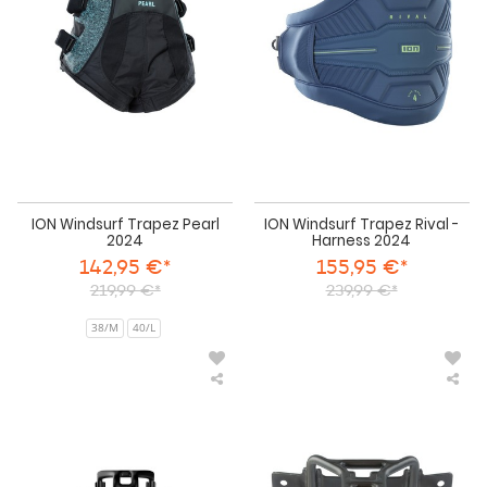
Pearl
Riva
2024
-
Har
202
ION Windsurf Trapez Pearl
ION Windsurf Trapez Rival -
2024
Harness 2024
142,95 €*
155,95 €*
219,99 €*
239,99 €*
38/M
40/L
ION
IO
Hook
Ho
Windsurf
Win
Aluminium
Sta
2024
Stee