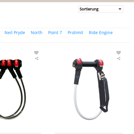
Neil Pryde
North
Point 7
Prolimit
Ride Engine
Ascan
Ascan
Powerset
Harnes
Trapeztampen
Vario
Trape