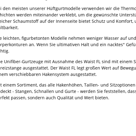
i den meisten unserer Hüftgurtmodelle verwenden wir die Thermof
hichten werden miteinander verklebt, um die gewünschte Unterst
icher Schaumstoff auf der Innenseite bietet Schutz und Komfort, 
ltbarkeit.
e leichten, figurbetonten Modelle nehmen weniger Wasser auf und
rperkonturen an. Wenn Sie ultimativen Halt und ein nacktes" Gefü
chtig.
le Unifiber-Gurtzeuge mit Ausnahme des Waist FL sind mit einem S
reizstange ausgestattet. Der Waist FL legt großen Wert auf Bewegu
nem verschiebbaren Hakensystem ausgestattet.
t einem Sortiment, das alle Hakenhöhen, Taillen- und Sitzoptio
deckt - Stangen, Schnallen und Gurte - werden Sie feststellen, das
rfekt passen, sondern auch Qualität und Wert bieten.