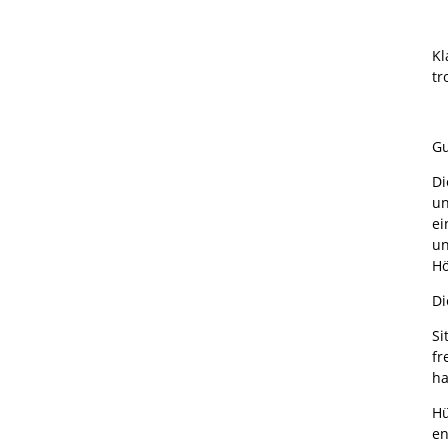
Kl
tr
Gu
Di
un
ei
un
Hö
Di
Si
fr
ha
Hü
en