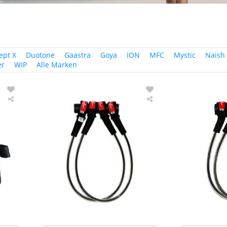
ept X
Duotone
Gaastra
Goya
ION
MFC
Mystic
Naish
er
WIP
Alle Marken
Ascan
Ascan
Hüfttrapez
Powerset
Jack
Spezial
Multi
Trapeztampen
Waist
Windsurf