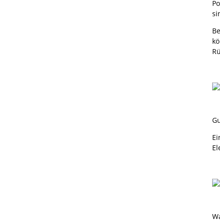
Po
si
Be
kö
Rü
Gu
Ei
El
Wa