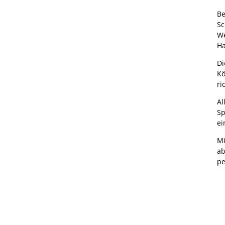
Be
Sc
We
Ha
Di
Kö
ri
Al
Sp
ei
Mi
ab
pe