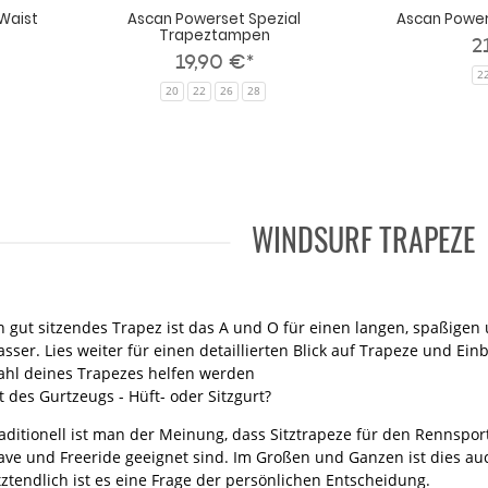
 Waist
Ascan Powerset Spezial
Ascan Powe
Trapeztampen
2
19,90 €*
2
20
22
26
28
WINDSURF TRAPEZE
n gut sitzendes Trapez ist das A und O für einen langen, spaßige
sser. Lies weiter für einen detaillierten Blick auf Trapeze und Einbl
hl deines Trapezes helfen werden
t des Gurtzeugs - Hüft- oder Sitzgurt?
aditionell ist man der Meinung, dass Sitztrapeze für den Rennsport
ve und Freeride geeignet sind. Im Großen und Ganzen ist dies au
tztendlich ist es eine Frage der persönlichen Entscheidung.