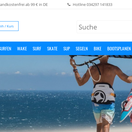
andkostenfrei ab 99 € in DE
Hotline
034297 141833
eih / Kurs
SURFEN
WAKE
SURF
SKATE
SUP
SEGELN
BIKE
BOOTSPLANEN