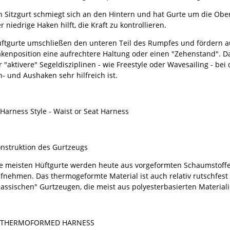
n Sitzgurt schmiegt sich an den Hintern und hat Gurte um die Ober
r niedrige Haken hilft, die Kraft zu kontrollieren.
ftgurte umschließen den unteren Teil des Rumpfes und fördern 
kenposition eine aufrechtere Haltung oder einen "Zehenstand". Da
r "aktivere" Segeldisziplinen - wie Freestyle oder Wavesailing - be
n- und Aushaken sehr hilfreich ist.
nstruktion des Gurtzeugs
e meisten Hüftgurte werden heute aus vorgeformten Schaumstoffen
fnehmen. Das thermogeformte Material ist auch relativ rutschfest 
lassischen" Gurtzeugen, die meist aus polyesterbasierten Material