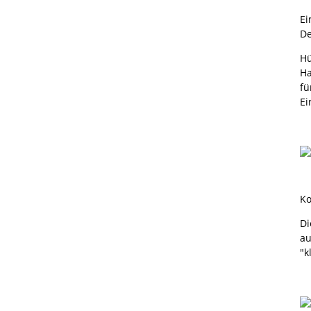
Ei
De
Hü
Ha
fü
Ei
Ko
Di
au
"k