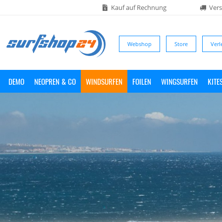
Kauf auf Rechnung
Vers
Webshop
Store
Verl
DEMO
NEOPREN & CO
WINDSURFEN
FOILEN
WINGSURFEN
KITE