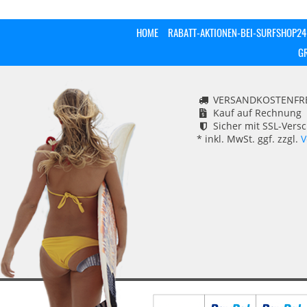
HOME
RABATT-AKTIONEN-BEI-SURFSHOP24
G
VERSANDKOSTENFREI
Kauf auf Rechnung
Sicher mit SSL-Vers
* inkl. MwSt. ggf. zzgl.
V