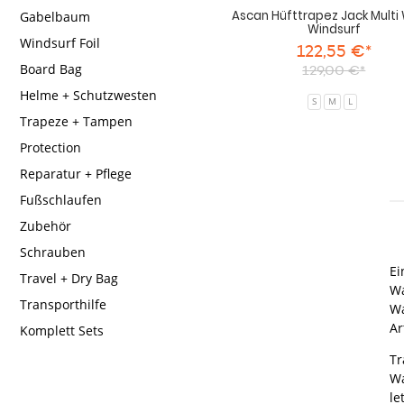
Ascan Hüfttrapez Jack Multi
Gabelbaum
Windsurf
Windsurf Foil
122,55 €*
Board Bag
129,00 €*
Helme + Schutzwesten
S
M
L
Trapeze + Tampen
Protection
Reparatur + Pflege
Fußschlaufen
Zubehör
Schrauben
Ei
Travel + Dry Bag
Wa
Transporthilfe
Wa
Ar
Komplett Sets
Tr
Wa
le