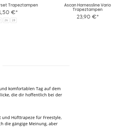
rset Trapeztampen
Ascan Harnessline Vario
Trapeztampen
1,50 €*
23,90 €*
2
26
28
n und komfortablen Tag auf dem
icke, die dir hoffentlich bei der
 und Hüfttrapeze für Freestyle,
ch die gängige Meinung, aber