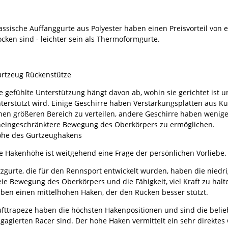
assische Auffanggurte aus Polyester haben einen Preisvorteil von
ocken sind - leichter sein als Thermoformgurte.
rtzeug Rückenstütze
e gefühlte Unterstützung hängt davon ab, wohin sie gerichtet ist un
terstützt wird. Einige Geschirre haben Verstärkungsplatten aus Ku
nen größeren Bereich zu verteilen, andere Geschirre haben wenig
eingeschränktere Bewegung des Oberkörpers zu ermöglichen.
he des Gurtzeughakens
e Hakenhöhe ist weitgehend eine Frage der persönlichen Vorliebe.
tzgurte, die für den Rennsport entwickelt wurden, haben die niedr
eie Bewegung des Oberkörpers und die Fähigkeit, viel Kraft zu halt
ben einen mittelhohen Haken, der den Rücken besser stützt.
fttrapeze haben die höchsten Hakenpositionen und sind die belieb
gagierten Racer sind. Der hohe Haken vermittelt ein sehr direktes