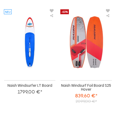
NEU
-60%
Naish
Nai
Windsurfer
Win
LT
Foil
Board
Boa
S25
Hov
Naish Windsurfer LT Board
Naish Windsurf Foil Board S25
Hover
1799,00 €*
839,60 €*
2099,00 €*