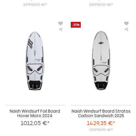
1999,00 €*
2699,00 €*
-35%
Naish
Nai
Windsurf
Win
Foil
Boa
Board
Str
Hover
Car
Micro
San
2024
202
Naish Windsurf Foil Board
Naish Windsurf Board Stratos
Hover Micro 2024
Carbon Sandwich 2025
1012,05 €*
1429,35 €*
2199,00 €*