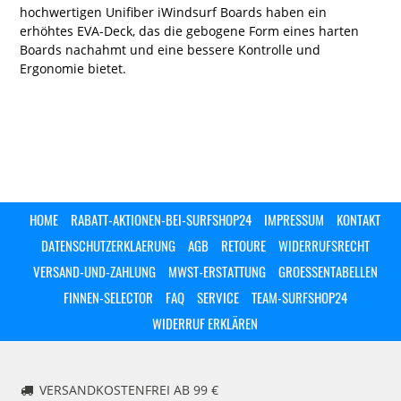
hochwertigen Unifiber iWindsurf Boards haben ein
erhöhtes EVA-Deck, das die gebogene Form eines harten
Boards nachahmt und eine bessere Kontrolle und
Ergonomie bietet.
HOME
RABATT-AKTIONEN-BEI-SURFSHOP24
IMPRESSUM
KONTAKT
DATENSCHUTZERKLAERUNG
AGB
RETOURE
WIDERRUFSRECHT
VERSAND-UND-ZAHLUNG
MWST-ERSTATTUNG
GROESSENTABELLEN
FINNEN-SELECTOR
FAQ
SERVICE
TEAM-SURFSHOP24
WIDERRUF ERKLÄREN
VERSANDKOSTENFREI AB 99 €