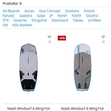
Produkte: 8
AV-Boards
Ascan
Duo Concept
Duotone
Exocet
Fanatic
Gaastra
Goya
JP
Naish
North
Quatro
STX
Severne
Slingshot
Starboard
Tabou
Unifiber
i99
Alle Marken
-40%
Naish
Nai
Windsurf
Win
&
&
Wing
Win
Foil
Foil
Board
Boa
Hover
S26
Crossover
Hov
2024
Cro
131
Naish Windsurf & Wing Foil
Naish Windsurf & Wing Foil