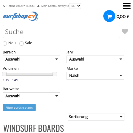
Hotline
034297 141833
Mein Konto
Delivery to
€
0,00
Neu
Sale
Bereich
Jahr
Auswahl
Auswahl
Volumen
Marke
Naish
-
Bauweise
Auswahl
Filter zurücksetzen
WINDSURF BOARDS