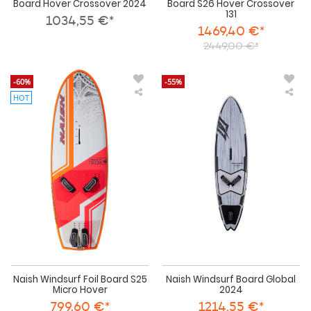
Board Hover Crossover 2024
Board S26 Hover Crossover
131
1034,55 €*
1469,40 €*
2449,00 €*
-60%
-55%
HOT
Naish
Nai
Windsurf
Win
Foil
Boa
Board
Glo
S25
202
Micro
Hover
Naish Windsurf Foil Board S25
Naish Windsurf Board Global
Micro Hover
2024
799,60 €*
1214,55 €*