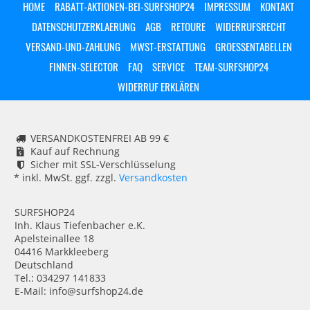
HOME
RABATT-AKTIONEN-BEI-SURFSHOP24
IMPRESSUM
KONTAKT
DATENSCHUTZERKLAERUNG
AGB
RETOURE
WIDERRUFSRECHT
VERSAND-UND-ZAHLUNG
MWST-ERSTATTUNG
GROESSENTABELLEN
FINNEN-SELECTOR
FAQ
SERVICE
TEAM-SURFSHOP24
WIDERRUF ERKLÄREN
VERSANDKOSTENFREI AB 99 €
Kauf auf Rechnung
Sicher mit SSL-Verschlüsselung
* inkl. MwSt. ggf. zzgl.
Versandkosten
SURFSHOP24
Inh. Klaus Tiefenbacher e.K.
Apelsteinallee 18
04416 Markkleeberg
Deutschland
Tel.: 034297 141833
E-Mail: info@surfshop24.de