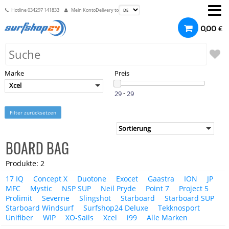
Hotline
034297 141833
Mein Konto
Delivery to
€
0,00
Marke
Preis
Xcel
-
Filter zurücksetzen
BOARD BAG
Produkte: 2
17 IQ
Concept X
Duotone
Exocet
Gaastra
ION
JP
MFC
Mystic
NSP SUP
Neil Pryde
Point 7
Project 5
Prolimit
Severne
Slingshot
Starboard
Starboard SUP
Starboard Windsurf
Surfshop24 Deluxe
Tekknosport
Unifiber
WIP
XO-Sails
Xcel
i99
Alle Marken