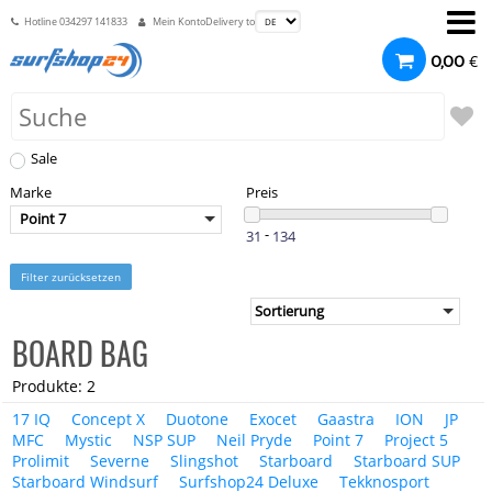
Hotline
034297 141833
Mein Konto
Delivery to
€
0,00
Sale
Marke
Preis
Point 7
-
Filter zurücksetzen
BOARD BAG
Produkte: 2
17 IQ
Concept X
Duotone
Exocet
Gaastra
ION
JP
MFC
Mystic
NSP SUP
Neil Pryde
Point 7
Project 5
Prolimit
Severne
Slingshot
Starboard
Starboard SUP
Starboard Windsurf
Surfshop24 Deluxe
Tekknosport