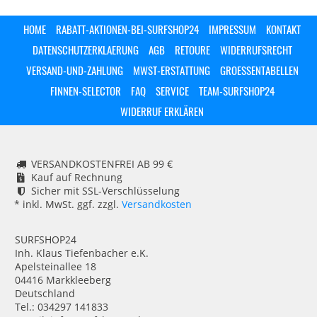
HOME
RABATT-AKTIONEN-BEI-SURFSHOP24
IMPRESSUM
KONTAKT
DATENSCHUTZERKLAERUNG
AGB
RETOURE
WIDERRUFSRECHT
VERSAND-UND-ZAHLUNG
MWST-ERSTATTUNG
GROESSENTABELLEN
FINNEN-SELECTOR
FAQ
SERVICE
TEAM-SURFSHOP24
WIDERRUF ERKLÄREN
VERSANDKOSTENFREI AB 99 €
Kauf auf Rechnung
Sicher mit SSL-Verschlüsselung
* inkl. MwSt. ggf. zzgl.
Versandkosten
SURFSHOP24
Inh. Klaus Tiefenbacher e.K.
Apelsteinallee 18
04416 Markkleeberg
Deutschland
Tel.: 034297 141833