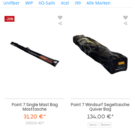
Unifiber
WIP
XO-Sails
Xcel
i99
Alle Marken
-20%
Point
Poi
7
7
Single
Win
Mast
Seg
Bag
Qui
Masttasche
Bag
Point 7 Single Mast Bag
Point 7 Windsurf Segeltasche
Masttasche
Quiver Bag
31,20 €*
134,00 €*
39,00 €*
Vario
Slalom