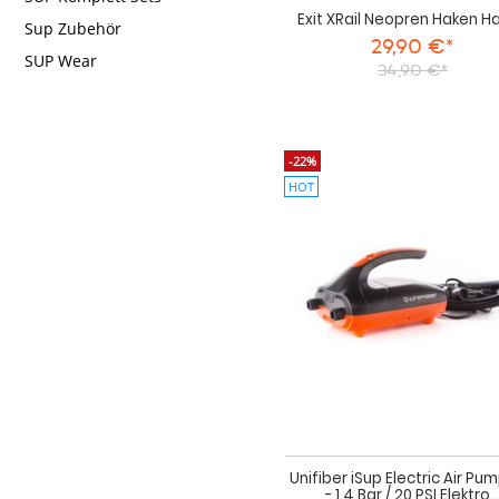
Exit XRail Neopren Haken Ha
Sup Zubehör
29,90 €*
SUP Wear
34,90 €*
-22%
HOT
Unifiber iSup Electric Air Pu
- 1.4 Bar / 20 PSI Elektro..