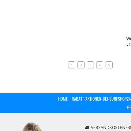
Wi
Er
1
2
3
4
5
HOME
RABATT-AKTIONEN-BEI-SURFSHOP24
G
VERSANDKOSTENFREI