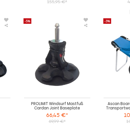
155,95 €*
4
-5%
-3%
Ascan
PROLIMIT
Base
Windsurf
Kardan
Mastfuß
Mastfußsystem
Cardan
Joint
Baseplate
PROLIMIT Windsurf Mastfuß
Ascan Boar
Cardan Joint Baseplate
Transportwa
66,45 €*
10
69,99 €*
1