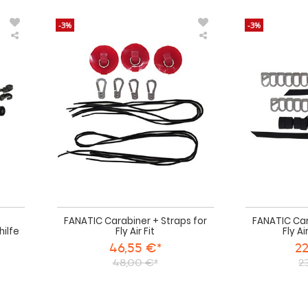
-3%
-3%
Ascan
FANATIC
Sup
Carabiner
Trolley
+
Transportwagen
Straps
Transporthilfe
for
Fly
Air
Fit
FANATIC Carabiner + Straps for
FANATIC Car
ilfe
Fly Air Fit
Fly Ai
46,55 €*
22
48,00 €*
2