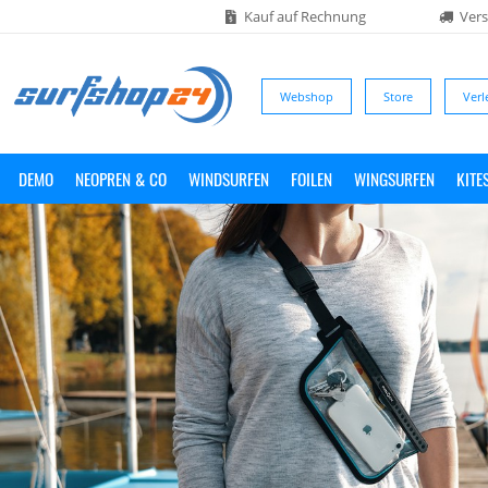
Kauf auf Rechnung
Vers
Webshop
Store
Verl
DEMO
NEOPREN & CO
WINDSURFEN
FOILEN
WINGSURFEN
KITE