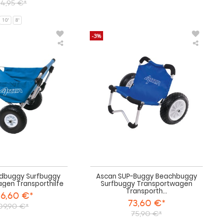
4,95 €*
10'
8'
-3%
Ascan
Ascan
Boardbuggy
SUP-
Surfbuggy
Buggy
Transportwagen
Beach
Transporthilfe
Surfbu
Transp
Transpo
dbuggy Surfbuggy
Ascan SUP-Buggy Beachbuggy
gen Transporthilfe
Surfbuggy Transportwagen
Transporth...
6,60 €*
73,60 €*
09,90 €*
75,90 €*