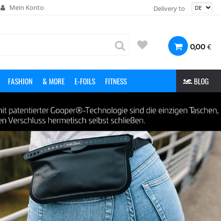
Mein Konto
Delivery to
€
0,00
FASHION
& MORE
E-FOILS
FITNESS
BLOG