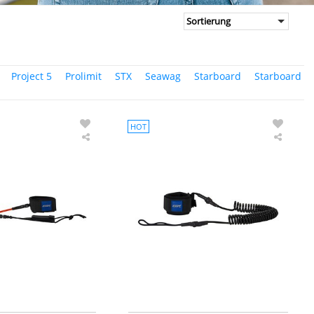
Project 5
Prolimit
STX
Seawag
Starboard
Starboard
HOT
STX
STX
SUP
SUP
Coiled
Coiled
Leash
Leash
Basic