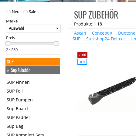
SUP ZUBEHÖR
Neu
Sale
Marke
Produkte: 118
Auswahl
Ascan
Concept X
Duotone
Preis
SUP
Surfshop24 Deluxe
Un
-
-14%
SUP
HOT
Sup Zubehör
SUP Finnen
SUP Foil
SUP Pumpen
Sup Board
SUP Paddel
Sup Bag
SUP Komplett Sets