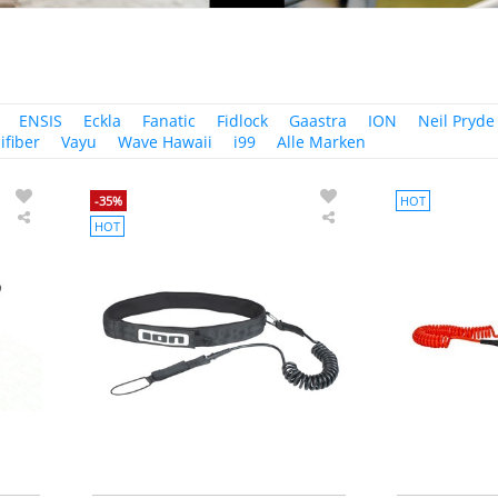
ENSIS
Eckla
Fanatic
Fidlock
Gaastra
ION
Neil Pryde
ifiber
Vayu
Wave Hawaii
i99
Alle Marken
-35%
HOT
HOT
Exit
ION
XRail
Wing/SUP
Neopren
Leash
Haken
Core
Halter
Coiled
Hip