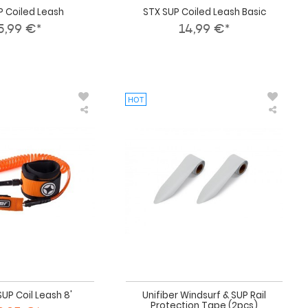
P Coiled Leash
STX SUP Coiled Leash Basic
5,99 €*
14,99 €*
HOT
Unifiber
Unifibe
SUP
Windsu
Coil
&
Leash
SUP
8'
Rail
Protect
Tape
(2pcs)
SUP Coil Leash 8'
Unifiber Windsurf & SUP Rail
Protection Tape (2pcs)