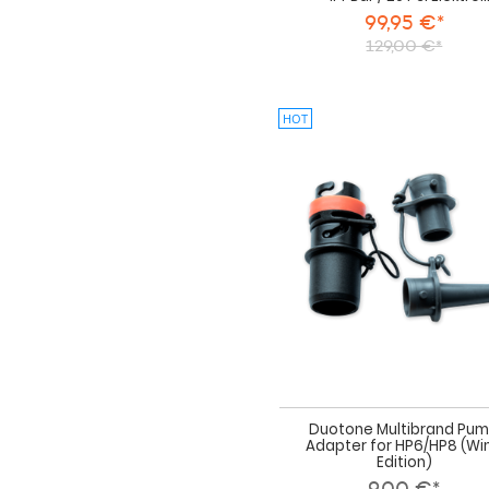
99,95 €*
129,00 €*
HOT
Duotone Multibrand Pu
Adapter for HP6/HP8 (Wi
Edition)
9,00 €*