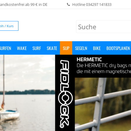
andkostenfrei ab 99 € in DE
Hotline
034297 141833
eih / Kurs
SURFEN
WAKE
SURF
SKATE
SUP
SEGELN
BIKE
BOOTSPLANEN