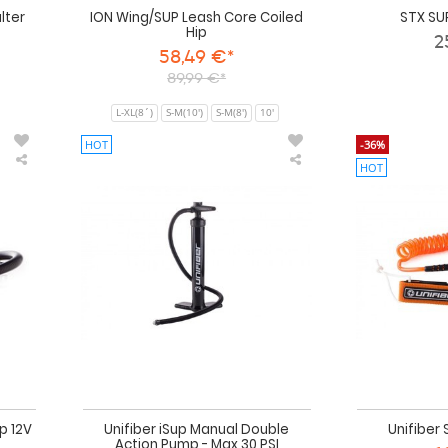
lter
ION Wing/SUP Leash Core Coiled
STX SU
Hip
2
58,49 €*
89,99 €*
L-XL(8´)
S-M(10')
S-M(8')
10'
HOT
-36%
HOT
Unifiber
Unifiber
iSup
iSup
Electric
Manual
Air
Double
Pump
Action
12V
Pump
-
-
1.4
Max
Bar
30
/
PSI
20
PSI
Elektronische
SUP
Pumpe
mp 12V
Unifiber iSup Manual Double
Unifiber 
.
Action Pump - Max 30 PSI