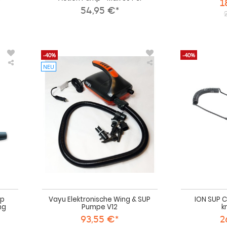
1
54,95 €*
-40%
-40%
NEU
Duotone
Vayu
Multibrand
Elektronische
Pump
Wing
Adapter
&
for
SUP
HP6/HP8
Pumpe
(Wing
V12
Edition)
mp
Vayu Elektronische Wing & SUP
ION SUP C
ng
Pumpe V12
k
93,55 €*
2