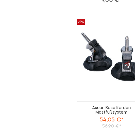
-5%
Ascan Base Kardan
Mastfußsystem
54,05 €*
56,90 €*