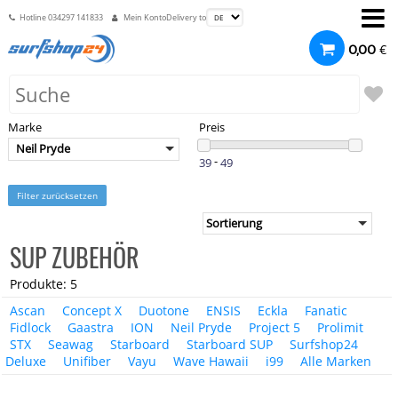
Hotline
034297 141833
Mein Konto
Delivery to
€
0,00
Marke
Preis
Neil Pryde
-
Filter zurücksetzen
SUP ZUBEHÖR
Produkte: 5
Ascan
Concept X
Duotone
ENSIS
Eckla
Fanatic
Fidlock
Gaastra
ION
Neil Pryde
Project 5
Prolimit
STX
Seawag
Starboard
Starboard SUP
Surfshop24
Deluxe
Unifiber
Vayu
Wave Hawaii
i99
Alle Marken