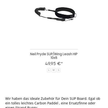
SUP/Wing
Leash
HIP
10x8
Neil Pryde SUP/Wing Leash HIP
10x8
49,95 €*
L
M
S
Wir haben das ideale Zubehör für Dein SUP Board. Egal ob
ein tolles leichtes Carbon Paddel , eine Ersatzfinne oder
einen Strand Buggy.