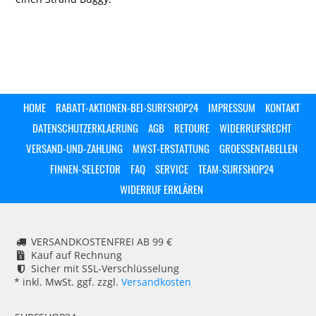
HOME
RABATT-AKTIONEN-BEI-SURFSHOP24
IMPRESSUM
KONTAKT
DATENSCHUTZERKLAERUNG
AGB
RETOURE
WIDERRUFSRECHT
VERSAND-UND-ZAHLUNG
MWST-ERSTATTUNG
GROESSENTABELLEN
FINNEN-SELECTOR
FAQ
SERVICE
TEAM-SURFSHOP24
WIDERRUF ERKLÄREN
VERSANDKOSTENFREI AB 99 €
Kauf auf Rechnung
Sicher mit SSL-Verschlüsselung
* inkl. MwSt. ggf. zzgl.
Versandkosten