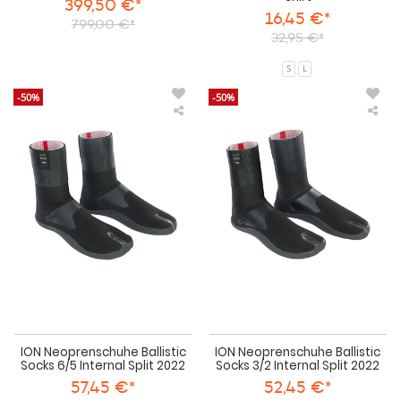
399,50 €*
16,45 €*
799,00 €*
32,95 €*
S
L
-50%
-50%
ION
IO
Neoprenschuhe
Neo
Ballistic
Ball
Socks
Soc
6/5
3/2
Internal
Int
Split
Spli
2022
202
ION Neoprenschuhe Ballistic
ION Neoprenschuhe Ballistic
Socks 6/5 Internal Split 2022
Socks 3/2 Internal Split 2022
57,45 €*
52,45 €*