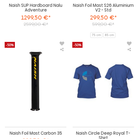
Naish SUP Hardboard Nalu
Naish Foil Mast S26 Aluminium
Adventure
V2 - Std
1299,50 €*
299,50 €*
2599,00 €*
599,00 €*
75 cm
85 cm
-50%
-50%
Naish
Nai
Foil
Circ
Mast
De
Carbon
Roy
35
T-
Shir
Naish Foil Mast Carbon 35
Naish Circle Deep Royal T-
Shirt