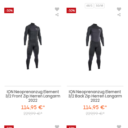
48/S
50/M
-50%
-50%
ION
IO
Neoprenanzug
Neo
Element
Ele
3/2
3/2
Front
Bac
Zip
Zip
Herren
Her
Langarm
La
2022
202
ION Neoprenanzug Element
ION Neoprenanzug Element
3/2 Front Zip Herren Langarm
3/2 Back Zip Herren Langarm
2022
2022
114,95 €*
114,95 €*
229,99 €*
229,99 €*