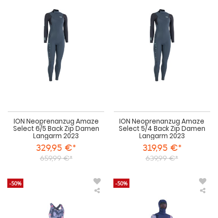
Neoprenanzug
Neo
Amaze
Am
Select
Sel
6/5
5/4
Back
Bac
Zip
Zip
Damen
Da
Langarm
La
2023
202
ION Neoprenanzug Amaze
ION Neoprenanzug Amaze
Select 6/5 Back Zip Damen
Select 5/4 Back Zip Damen
Langarm 2023
Langarm 2023
329,95 €*
319,95 €*
659,99 €*
639,99 €*
-50%
-50%
ION
IO
Neoprenanzug
Neo
Amaze
Am