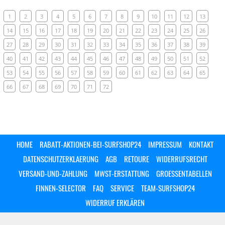
1
2
3
4
5
6
7
8
9
10
11
12
13
14
15
16
17
18
19
20
21
22
23
24
25
26
27
28
29
30
31
32
33
34
35
36
37
38
39
40
41
42
43
44
45
46
47
48
49
50
51
52
53
54
55
56
57
58
59
60
61
62
63
64
65
66
67
68
69
70
71
72
HOME
RABATT-AKTIONEN-BEI-SURFSHOP24
IMPRESSUM
KONTAKT
DATENSCHUTZERKLAERUNG
AGB
RETOURE
WIDERRUFSRECHT
VERSAND-UND-ZAHLUNG
MWST-ERSTATTUNG
GROESSENTABELLEN
FINNEN-SELECTOR
FAQ
SERVICE
TEAM-SURFSHOP24
WIDERRUF ERKLÄREN