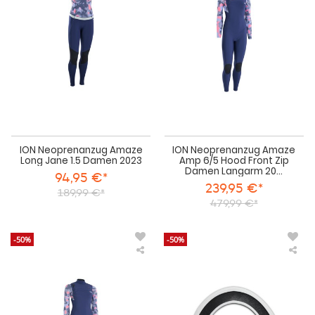
Long
Am
Jane
6/5
1.5
Ho
Damen
Fro
2023
Zip
Da
La
202
ION Neoprenanzug Amaze
ION Neoprenanzug Amaze
Long Jane 1.5 Damen 2023
Amp 6/5 Hood Front Zip
Damen Langarm 20...
94,95 €*
239,95 €*
189,99 €*
479,99 €*
-50%
-50%
ION
FAN
Neoprenanzug
Nos
Amaze
EVA
Amp
Sti
5/4