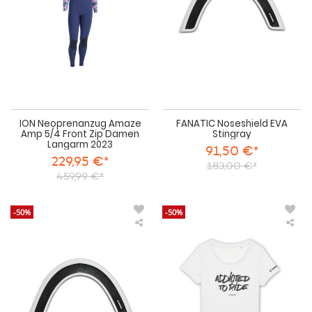
Front
Zip
Damen
Langarm
2023
ION Neoprenanzug Amaze
FANATIC Noseshield EVA
Amp 5/4 Front Zip Damen
Stingray
Langarm 2023
91,50 €*
229,95 €*
183,00 €*
459,99 €*
-50%
-50%
FANATIC
Fan
Noseshield
Girl
EVA
Tee
Gecko
SS
Add
T-
Shir