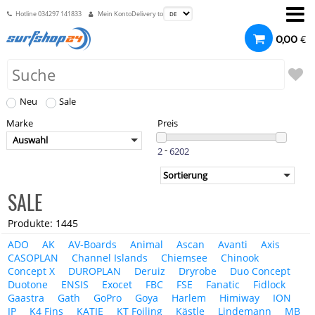
Hotline
034297 141833
Mein Konto
Delivery to
€
0,00
Neu
Sale
Marke
Preis
Auswahl
-
SALE
Produkte: 1445
ADO
AK
AV-Boards
Animal
Ascan
Avanti
Axis
CASOPLAN
Channel Islands
Chiemsee
Chinook
Concept X
DUROPLAN
Deruiz
Dryrobe
Duo Concept
Duotone
ENSIS
Exocet
FBC
FSE
Fanatic
Fidlock
Gaastra
Gath
GoPro
Goya
Harlem
Himiway
ION
JP
K4 Fins
KATIE
KT Foiling
Kästle
Lindemann
MB