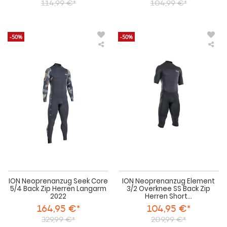
114,99 €*
104,99 €*
-50%
-50%
ION
IO
Neoprenanzug
Neo
Seek
Ele
Core
3/2
5/4
Ove
Back
SS
Zip
Bac
Herren
Zip
Langarm
Her
2022
Sho
202
ION Neoprenanzug Seek Core
ION Neoprenanzug Element
5/4 Back Zip Herren Langarm
3/2 Overknee SS Back Zip
2022
Herren Short...
164,95 €*
104,95 €*
329,99 €*
209,99 €*