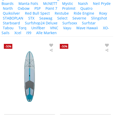
Boards
Manta Foils
McNETT
Mystic
Naish
Neil Pryde
North
Oxbow
PSP
Point 7
Prolimit
Quatro
Quiksilver
Red Bull Spect
Restube
Ride Engine
Roxy
STABOPLAN
STX
Seawag
Select
Severne
Slingshot
Starboard
Surfshop24 Deluxe
Surfsoxx
Surfstar
Tabou
Torq
Unifiber
VINC
Vayu
Wave Hawaii
XO-
Sails
Xcel
i99
Alle Marken
-50%
-50%
Naish
Nai
SUP
Foil
Hardboard
Mas
Nalu
S26
Adventure
Alu
V2
-
Std