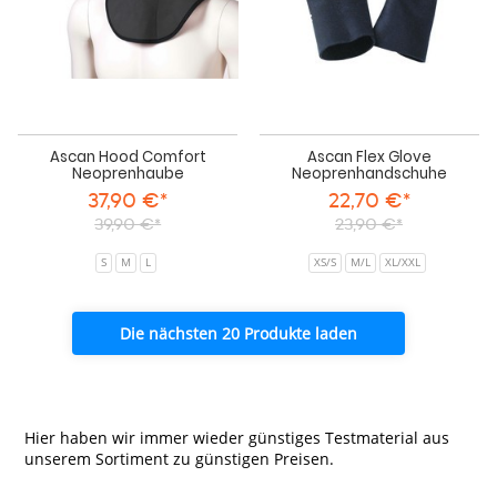
Ascan Hood Comfort
Ascan Flex Glove
Neoprenhaube
Neoprenhandschuhe
37,90 €*
22,70 €*
39,90 €*
23,90 €*
S
M
L
XS/S
M/L
XL/XXL
Die nächsten 20 Produkte laden
Hier haben wir immer wieder günstiges Testmaterial aus
unserem Sortiment zu günstigen Preisen.