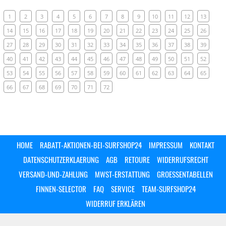
1
2
3
4
5
6
7
8
9
10
11
12
13
14
15
16
17
18
19
20
21
22
23
24
25
26
27
28
29
30
31
32
33
34
35
36
37
38
39
40
41
42
43
44
45
46
47
48
49
50
51
52
53
54
55
56
57
58
59
60
61
62
63
64
65
66
67
68
69
70
71
72
HOME
RABATT-AKTIONEN-BEI-SURFSHOP24
IMPRESSUM
KONTAKT
DATENSCHUTZERKLAERUNG
AGB
RETOURE
WIDERRUFSRECHT
VERSAND-UND-ZAHLUNG
MWST-ERSTATTUNG
GROESSENTABELLEN
FINNEN-SELECTOR
FAQ
SERVICE
TEAM-SURFSHOP24
WIDERRUF ERKLÄREN