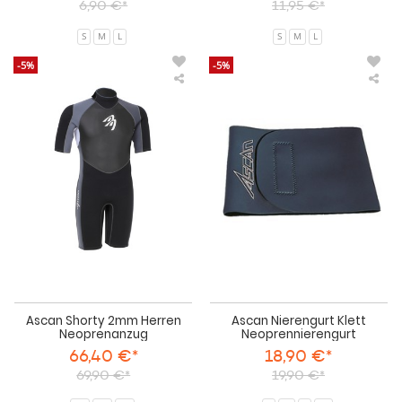
6,90 €*
11,95 €*
S
M
L
S
M
L
-5%
-5%
Ascan
Asc
Shorty
Nie
2mm
Klet
Herren
Neo
Neoprenanzug
Ascan Shorty 2mm Herren
Ascan Nierengurt Klett
Neoprenanzug
Neoprennierengurt
66,40 €*
18,90 €*
69,90 €*
19,90 €*