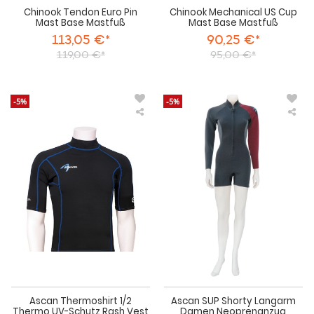
Chinook Tendon Euro Pin
Chinook Mechanical US Cup
Mast Base Mastfuß
Mast Base Mastfuß
113,05 €*
90,25 €*
119,00 €*
95,00 €*
-5%
-5%
Ascan
Asc
Thermoshirt
SU
1/2
Sho
Thermo
La
UV-
Da
Schutz
Neo
Rash
Vest
Neopren
Unterzieher
Ascan Thermoshirt 1/2
Ascan SUP Shorty Langarm
Thermo UV-Schutz Rash Vest
Damen Neoprenanzug