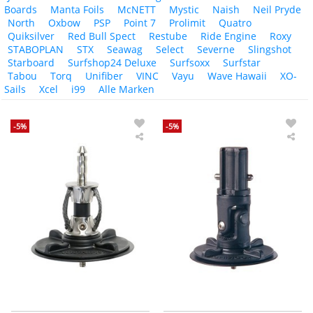
Boards
Manta Foils
McNETT
Mystic
Naish
Neil Pryde
North
Oxbow
PSP
Point 7
Prolimit
Quatro
Quiksilver
Red Bull Spect
Restube
Ride Engine
Roxy
STABOPLAN
STX
Seawag
Select
Severne
Slingshot
Starboard
Surfshop24 Deluxe
Surfsoxx
Surfstar
Tabou
Torq
Unifiber
VINC
Vayu
Wave Hawaii
XO-
Sails
Xcel
i99
Alle Marken
-5%
-5%
Chinook
Chi
Tendon
Mec
Euro
US
Pin
Cu
Mast
Mas
Base
Bas
Mastfuß
Mas