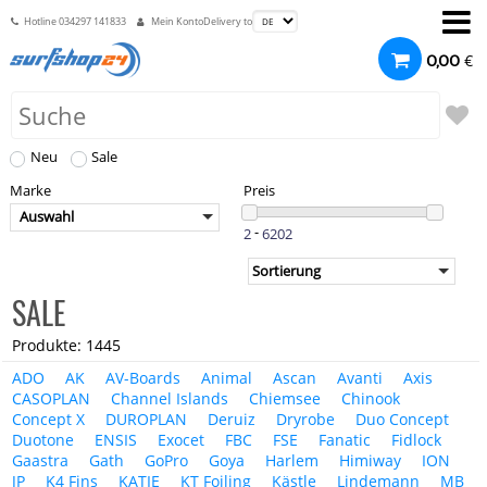
Hotline
034297 141833
Mein Konto
Delivery to
€
0,00
Neu
Sale
Marke
Preis
Auswahl
-
SALE
Produkte: 1445
ADO
AK
AV-Boards
Animal
Ascan
Avanti
Axis
CASOPLAN
Channel Islands
Chiemsee
Chinook
Concept X
DUROPLAN
Deruiz
Dryrobe
Duo Concept
Duotone
ENSIS
Exocet
FBC
FSE
Fanatic
Fidlock
Gaastra
Gath
GoPro
Goya
Harlem
Himiway
ION
JP
K4 Fins
KATIE
KT Foiling
Kästle
Lindemann
MB