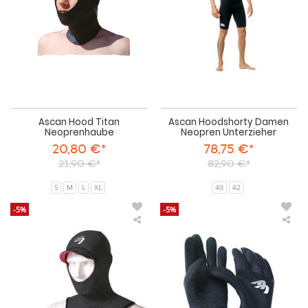
Ascan Hood Titan
Ascan Hoodshorty Damen
Neoprenhaube
Neopren Unterzieher
20,80 €*
78,75 €*
21,90 €*
82,90 €*
S
M
L
XL
40
42
-5%
-5%
Ascan
Asc
Hood
Fle
Comfort
Glo
Neoprenhaube
Neo