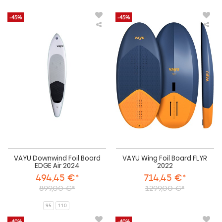
-45%
-45%
VAYU
VA
Downwind
Win
Foil
Foil
Board
Boa
EDGE
FLY
Air
202
2024
VAYU Downwind Foil Board
VAYU Wing Foil Board FLYR
EDGE Air 2024
2022
494,45 €*
714,45 €*
899,00 €*
1299,00 €*
95
110
-40%
-40%