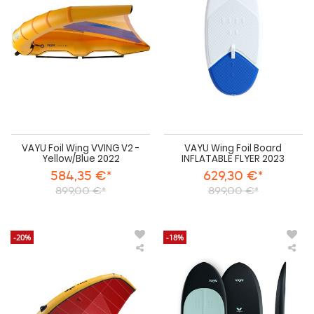
VVING
Boa
V2
INF
-
FLY
Yellow/Blue
202
2022
VAYU Foil Wing VVING V2 -
VAYU Wing Foil Board
Yellow/Blue 2022
INFLATABLE FLYER 2023
584,35 €*
629,30 €*
899,00 €*
899,00 €*
-20%
-18%
VAYU
VA
Foil
Win
Wing
Foil
X
Boa
RACE
FLY