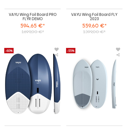
VAYU Wing Foil Board PRO
VAYU Wing Foil Board FLY
FLYR DEMO
2023
594,65 €*
559,60 €*
1699,00 €*
1399,00 €*
-60%
-55%
VAYU
VA
Wing
Win
Foil
Foil
Board
Boa
PRO
FLY
FLYR
R
2022
202