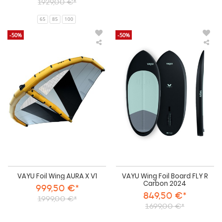
1929,00 €*
65
85
100
-50%
-50%
VAYU
VA
Foil
Win
Wing
Foil
AURA
Boa
X
FLY
V1
R
Car
202
VAYU Foil Wing AURA X V1
VAYU Wing Foil Board FLY R
Carbon 2024
999,50 €*
849,50 €*
1999,00 €*
1699,00 €*