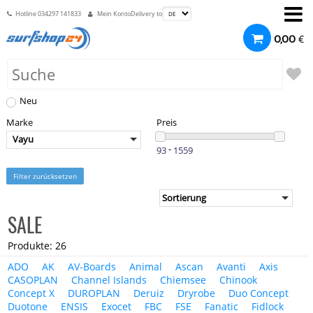
Hotline
034297 141833
Mein Konto
Delivery to
€
0,00
Neu
Marke
Preis
Vayu
-
Filter zurücksetzen
SALE
Produkte: 26
ADO
AK
AV-Boards
Animal
Ascan
Avanti
Axis
CASOPLAN
Channel Islands
Chiemsee
Chinook
Concept X
DUROPLAN
Deruiz
Dryrobe
Duo Concept
Duotone
ENSIS
Exocet
FBC
FSE
Fanatic
Fidlock