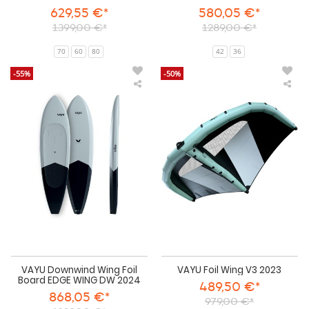
629,55 €*
580,05 €*
1399,00 €*
1289,00 €*
70
60
80
42
36
-55%
-50%
VAYU
VA
Downwind
Foil
Wing
Win
Foil
V3
Board
202
EDGE
WING
DW
2024
VAYU Downwind Wing Foil
VAYU Foil Wing V3 2023
Board EDGE WING DW 2024
489,50 €*
868,05 €*
979,00 €*