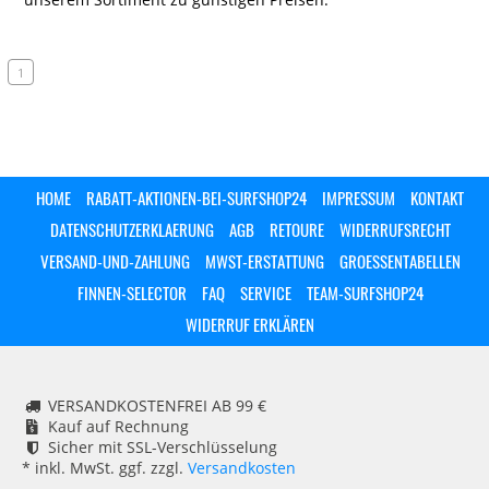
1
HOME
RABATT-AKTIONEN-BEI-SURFSHOP24
IMPRESSUM
KONTAKT
DATENSCHUTZERKLAERUNG
AGB
RETOURE
WIDERRUFSRECHT
VERSAND-UND-ZAHLUNG
MWST-ERSTATTUNG
GROESSENTABELLEN
FINNEN-SELECTOR
FAQ
SERVICE
TEAM-SURFSHOP24
WIDERRUF ERKLÄREN
VERSANDKOSTENFREI AB 99 €
Kauf auf Rechnung
Sicher mit SSL-Verschlüsselung
* inkl. MwSt. ggf. zzgl.
Versandkosten