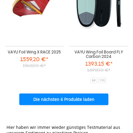
2025
Car
202
VAYU Foil Wing X RACE 2025
VAYU Wing Foil Board FLY
Carbon 2024
1559,20 €*
1393,15 €*
1949,00 €*
1699,00 €*
60
110
Die nächsten 6 Produkte laden
Hier haben wir immer wieder günstiges Testmaterial aus
unserem Sortiment zu günstigen Preisen.