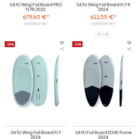
VAYU Wing Foil Board PRO
VAYU Wing Foil Board FLY R
FLYR 2022
2024
679,60 €*
611,55 €*
1699,00 €*
1359,00 €*
70
46
-55%
-55%
VAYU
VA
Wing
Foil
Foil
Boa
Board
ED
FLY
Pro
2024
202
VAYU Wing Foil Board FLY
VAYU Foil Board EDGE Prone
2024
2024