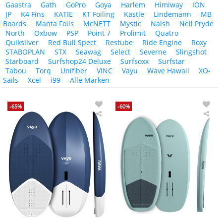
Gaastra
Gath
GoPro
Goya
Harlem
Himiway
ION
JP
K4 Fins
KATIE
KT Foiling
Kästle
Lindemann
MB
Boards
Manta Foils
McNETT
Mystic
Naish
Neil Pryde
North
Oxbow
PSP
Point 7
Prolimit
Quatro
Quiksilver
Red Bull Spect
Restube
Ride Engine
Roxy
STABOPLAN
STX
Seawag
Select
Severne
Slingshot
Starboard
Surfshop24 Deluxe
Surfsoxx
Surfstar
Tabou
Torq
Unifiber
VINC
Vayu
Wave Hawaii
XO-
Sails
Xcel
i99
Alle Marken
-65%
-60%
VAYU
VA
Wing
Win
Foil
Foil
Board
Boa
PRO
FLY
FLYR
202
DEMO