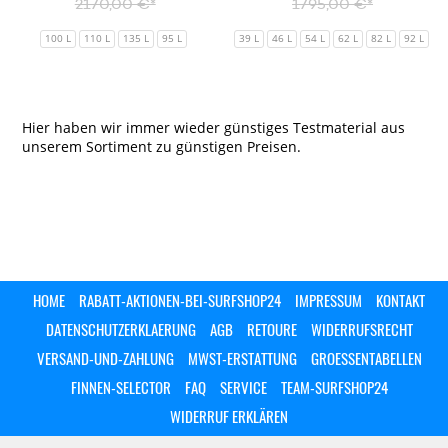
2170,00 €*
1795,00 €*
100 L
110 L
135 L
95 L
39 L
46 L
54 L
62 L
82 L
92 L
Hier haben wir immer wieder günstiges Testmaterial aus
unserem Sortiment zu günstigen Preisen.
HOME
RABATT-AKTIONEN-BEI-SURFSHOP24
IMPRESSUM
KONTAKT
DATENSCHUTZERKLAERUNG
AGB
RETOURE
WIDERRUFSRECHT
VERSAND-UND-ZAHLUNG
MWST-ERSTATTUNG
GROESSENTABELLEN
FINNEN-SELECTOR
FAQ
SERVICE
TEAM-SURFSHOP24
WIDERRUF ERKLÄREN