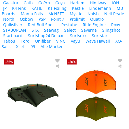
Gaastra
Gath
GoPro
Goya
Harlem
Himiway
ION
JP
K4 Fins
KATIE
KT Foiling
Kästle
Lindemann
MB
Boards
Manta Foils
McNETT
Mystic
Naish
Neil Pryde
North
Oxbow
PSP
Point 7
Prolimit
Quatro
Quiksilver
Red Bull Spect
Restube
Ride Engine
Roxy
STABOPLAN
STX
Seawag
Select
Severne
Slingshot
Starboard
Surfshop24 Deluxe
Surfsoxx
Surfstar
Tabou
Torq
Unifiber
VINC
Vayu
Wave Hawaii
XO-
Sails
Xcel
i99
Alle Marken
-56%
-50%
KT
KT
Foil
-
Wing
Win
Air
Air
DD
All-
Hard
Aro
Handels
Win