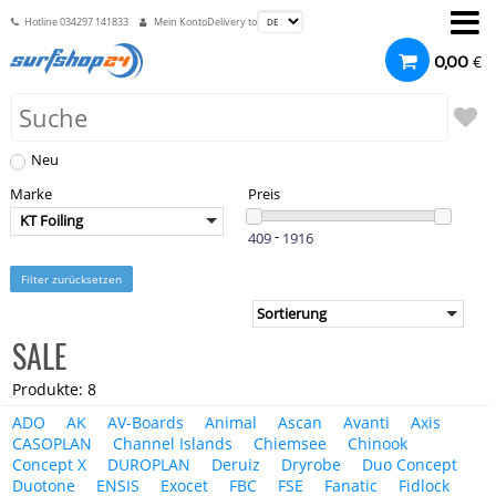
Hotline
034297 141833
Mein Konto
Delivery to
€
0,00
Neu
Marke
Preis
KT Foiling
-
Filter zurücksetzen
SALE
Produkte: 8
ADO
AK
AV-Boards
Animal
Ascan
Avanti
Axis
CASOPLAN
Channel Islands
Chiemsee
Chinook
Concept X
DUROPLAN
Deruiz
Dryrobe
Duo Concept
Duotone
ENSIS
Exocet
FBC
FSE
Fanatic
Fidlock