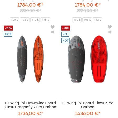
1784,00 €*
1784,00 €*
2230,00 €*
2230,00 €*
100 L
105 L
110 L
145 L
100 L
106 L
112 L
-20%
-20%
HOT
NEU
KT
KT
Wing
Win
HOT
Foil
Foil
Downwind
Boa
Board
Gin
Ginxu
2
Dragonfly
Pro
2
Car
Pro
Carbon
KT Wing Foil Downwind Board
KT Wing Foil Board Ginxu 2 Pro
Ginxu Dragonfly 2 Pro Carbon
Carbon
1736,00 €*
1436,00 €*