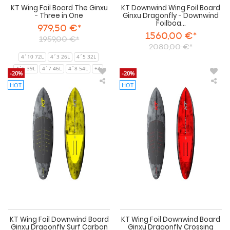
KT Wing Foil Board The Ginxu
KT Downwind Wing Foil Board
- Three in One
Ginxu Dragonfly - Downwind
Foilboa...
979,50 €*
1560,00 €*
1959,00 €*
2080,00 €*
4´10 72L
4´3 26L
4´5 32L
4´6 39L
4´7 46L
4´8 54L
+4
-20%
-20%
HOT
HOT
KT
KT
Wing
Win
Foil
Foil
Downwind
Do
Board
Boa
Ginxu
Gin
Dragonfly
Dra
Surf
Cro
Carbon
KT Wing Foil Downwind Board
KT Wing Foil Downwind Board
Ginxu Dragonfly Surf Carbon
Ginxu Dragonfly Crossing