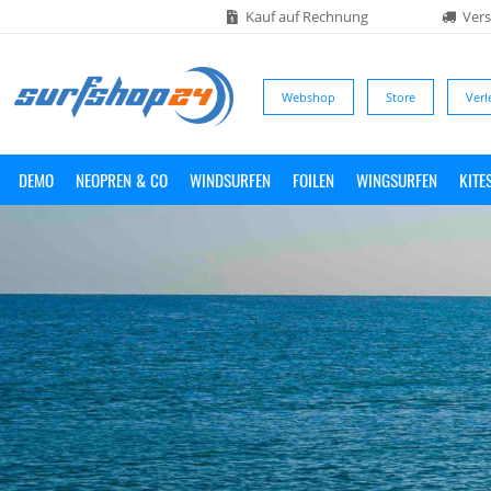
Kauf auf Rechnung
Vers
Webshop
Store
Verl
DEMO
NEOPREN & CO
WINDSURFEN
FOILEN
WINGSURFEN
KITE