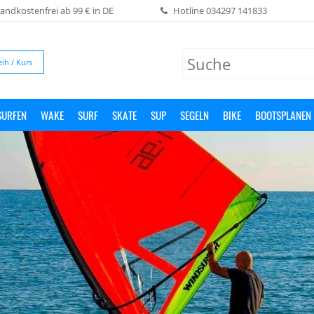
andkostenfrei ab 99 € in DE
Hotline
034297 141833
eih / Kurs
SURFEN
WAKE
SURF
SKATE
SUP
SEGELN
BIKE
BOOTSPLANEN