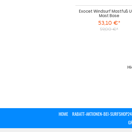
Exocet Windsurf Mastfuß U
Mast Base
53,10 €*
59,00 €*
Hi
HOME
RABATT-AKTIONEN-BEI-SURFSHOP24
G