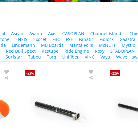
mal
Ascan
Avanti
Axis
CASOPLAN
Channel Islands
Chi
tone
ENSIS
Exocet
FBC
FSE
Fanatic
Fidlock
Gaastra
tle
Lindemann
MB Boards
Manta Foils
McNETT
Mystic
r
Red Bull Spect
Restube
Ride Engine
Roxy
STABOPLAN
Surfstar
Tabou
Torq
Unifiber
VINC
Vayu
Wave Hawa
-22%
-22%
Exocet
Exocet
Windsurf
Windsurf
Foil
Mastverlängerung
Board
U-
Freefoil
pin
AST
Aluminium
SDM