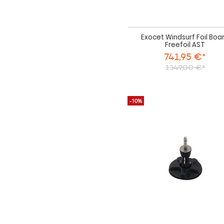
Exocet Windsurf Foil Boa
Freefoil AST
741,95 €*
1349,00 €*
-10%