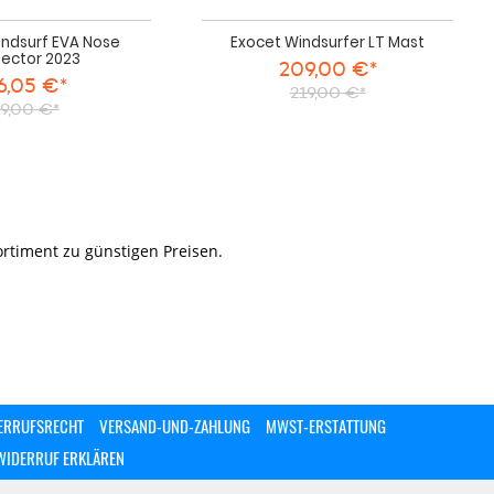
indsurf EVA Nose
Exocet Windsurfer LT Mast
tector 2023
209,00 €*
6,05 €*
219,00 €*
9,00 €*
rtiment zu günstigen Preisen.
ERRUFSRECHT
VERSAND-UND-ZAHLUNG
MWST-ERSTATTUNG
WIDERRUF ERKLÄREN