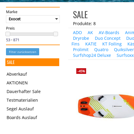
SALE
Marke
Exocet
Produkte: 8
Preis
ADO
AK
AV-Boards
Ani
Dryrobe
Duo Concept
Duo
-
Fins
KATIE
KT Foiling
Käs
Prolimit
Quatro
Quiksilve
Filter zurücksetzen
Surfshop24 Deluxe
Surfsoxx
SALE
-45%
Abverkauf
AKTIONEN
Dauerhafter Sale
Testmaterialien
Segel Auslauf
Boards Auslauf