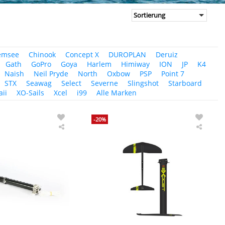
emsee
Chinook
Concept X
DUROPLAN
Deruiz
Gath
GoPro
Goya
Harlem
Himiway
ION
JP
K4
Naish
Neil Pryde
North
Oxbow
PSP
Point 7
STX
Seawag
Select
Severne
Slingshot
Starboard
ii
XO-Sails
Xcel
i99
Alle Marken
-20%
Exocet
Exocet
Windsurf
Windsu
Mastverlängerung
Foil
U-
Fusion
pin
2023
Aluminium
RDM