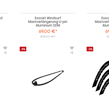
rd
Exocet Windsurf
Exoc
Mastverlängerung U-pin
Mastver
Aluminium SDM
Alu
69,00 €*
6
89,00 €*
8
-8%
-5%
Exocet
Exocet
Windsurf
Windsurfer
Mastfuß
LT
U-
Boom
pin
Mast
Base