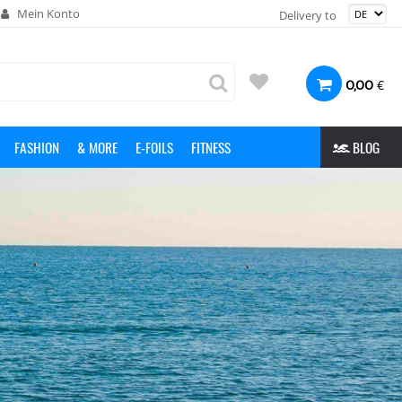
Mein Konto
Delivery to
€
0,00
FASHION
& MORE
E-FOILS
FITNESS
BLOG