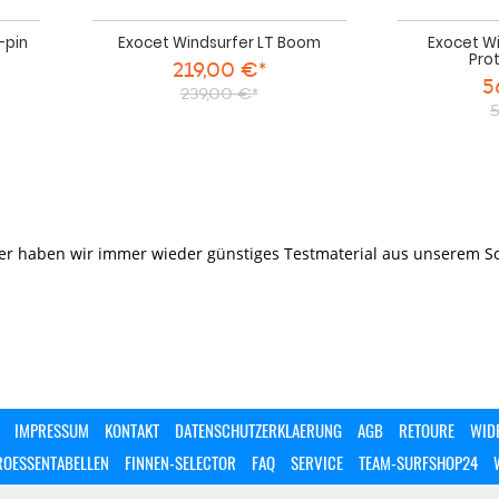
-pin
Exocet Windsurfer LT Boom
Exocet W
Pro
219,00 €*
5
239,00 €*
5
er haben wir immer wieder günstiges Testmaterial aus unserem So
IMPRESSUM
KONTAKT
DATENSCHUTZERKLAERUNG
AGB
RETOURE
WID
ROESSENTABELLEN
FINNEN-SELECTOR
FAQ
SERVICE
TEAM-SURFSHOP24