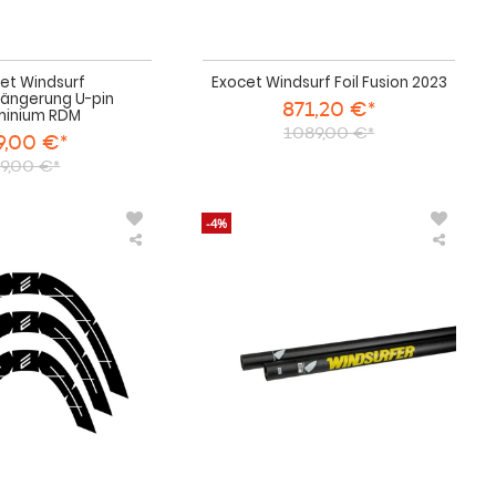
et Windsurf
Exocet Windsurf Foil Fusion 2023
längerung U-pin
871,20 €*
minium RDM
1089,00 €*
9,00 €*
9,00 €*
-4%
Exocet
Exocet
Windsurf
Windsu
EVA
LT
Nose
Mast
Protector
2023