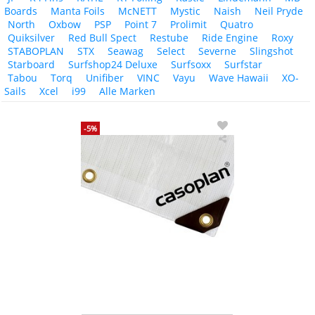
Boards
Manta Foils
McNETT
Mystic
Naish
Neil Pryde
North
Oxbow
PSP
Point 7
Prolimit
Quatro
Quiksilver
Red Bull Spect
Restube
Ride Engine
Roxy
STABOPLAN
STX
Seawag
Select
Severne
Slingshot
Starboard
Surfshop24 Deluxe
Surfsoxx
Surfstar
Tabou
Torq
Unifiber
VINC
Vayu
Wave Hawaii
XO-
Sails
Xcel
i99
Alle Marken
-5%
Casoplan
Bootsplane
Plane
300
g
Abdeckplane
sehr
reißfest