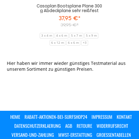
Casoplan Bootsplane Plane 300
g Abdeckplane sehr reißfest
37,95 €*
39,95 €*
3 x 4 m
4 x 6 m
5 x 7 m
5 x 9 m
6 x 12 m
6 x 6 m
+3
Hier haben wir immer wieder günstiges Testmaterial aus
unserem Sortiment zu günstigen Preisen.
HOME
RABATT-AKTIONEN-BEI-SURFSHOP24
IMPRESSUM
KONTAKT
DATENSCHUTZERKLAERUNG
AGB
RETOURE
WIDERRUFSRECHT
VERSAND-UND-ZAHLUNG
MWST-ERSTATTUNG
GROESSENTABELLEN