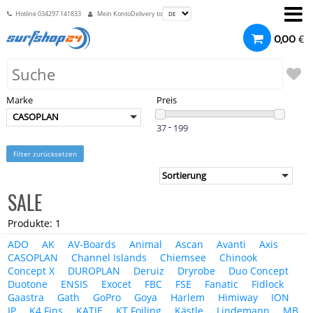
Hotline
034297 141833
Mein Konto
Delivery to
€
0,00
Marke
Preis
CASOPLAN
-
Filter zurücksetzen
SALE
Produkte: 1
ADO
AK
AV-Boards
Animal
Ascan
Avanti
Axis
CASOPLAN
Channel Islands
Chiemsee
Chinook
Concept X
DUROPLAN
Deruiz
Dryrobe
Duo Concept
Duotone
ENSIS
Exocet
FBC
FSE
Fanatic
Fidlock
Gaastra
Gath
GoPro
Goya
Harlem
Himiway
ION
JP
K4 Fins
KATIE
KT Foiling
Kästle
Lindemann
MB