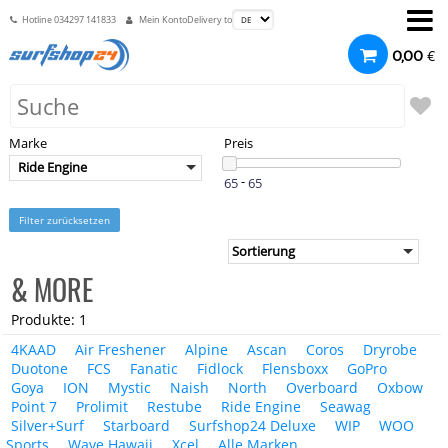
Hotline
034297 141833
Mein Konto
Delivery to
€
0,00
Marke
Preis
Ride Engine
-
Filter zurücksetzen
& MORE
Produkte: 1
4KAAD
Air Freshener
Alpine
Ascan
Coros
Dryrobe
Duotone
FCS
Fanatic
Fidlock
Flensboxx
GoPro
Goya
ION
Mystic
Naish
North
Overboard
Oxbow
Point 7
Prolimit
Restube
Ride Engine
Seawag
Silver+Surf
Starboard
Surfshop24 Deluxe
WIP
WOO
Sports
Wave Hawaii
Xcel
Alle Marken