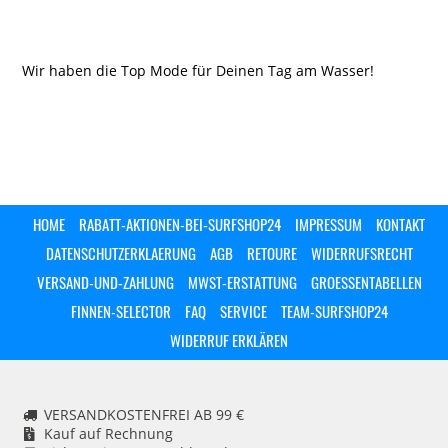
Wir haben die Top Mode für Deinen Tag am Wasser!
HOME
RABATT-AKTIONEN-BEI-SURFSHOP24
IMPRESSUM
KONTAKT
DATENSCHUTZERKLAERUNG
AGB
RETOURE
WIDERRUFSRECHT
VERSAND-UND-ZAHLUNG
MWST-ERSTATTUNG
GROESSENTABELLEN
FINNEN-SELECTOR
FAQ
SERVICE
TEAM-SURFSHOP24
WIDERRUF ERKLÄREN
VERSANDKOSTENFREI AB 99 €
Kauf auf Rechnung