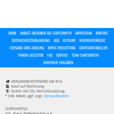
HOME
RABATT-AKTIONEN-BEI-SURFSHOP24
IMPRESSUM
KONTAKT
DATENSCHUTZERKLAERUNG
AGB
RETOURE
WIDERRUFSRECHT
VERSAND-UND-ZAHLUNG
MWST-ERSTATTUNG
GROESSENTABELLEN
FINNEN-SELECTOR
FAQ
SERVICE
TEAM-SURFSHOP24
WIDERRUF ERKLÄREN
VERSANDKOSTENFREI AB 99 €
Kauf auf Rechnung
Sicher mit SSL-Verschlüsselung
* inkl. MwSt. ggf. zzgl.
Versandkosten
SURFSHOP24
Inh. Klaus Tiefenbacher e.K.