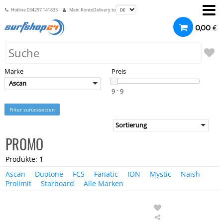
Hotline
034297 141833
Mein Konto
Delivery to
€
0,00
Marke
Preis
Ascan
-
Filter zurücksetzen
PROMO
Produkte: 1
Ascan
Duotone
FCS
Fanatic
ION
Mystic
Naish
Prolimit
Starboard
Alle Marken