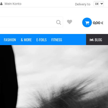
Mein Konto
Delivery to
€
0,00
FASHION
& MORE
E-FOILS
FITNESS
BLOG