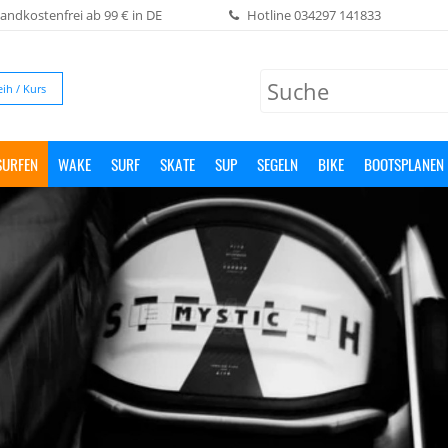
andkostenfrei ab 99 € in DE
Hotline
034297 141833
eih / Kurs
SURFEN
WAKE
SURF
SKATE
SUP
SEGELN
BIKE
BOOTSPLANEN