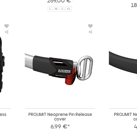
269,00 €*
18
L
M
S
XL
Prolimit
PROLIMIT
Kitesurf
Neoprene
Seat
Pin
Harness
Release
School
cover
Black
ness
PROLIMIT Neoprene Pin Release
PROLIMIT 
cover
c
6,99 €*
4