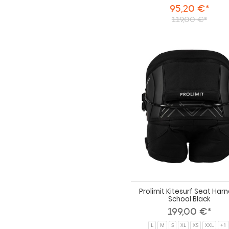
95,20 €*
119,00 €*
Prolimit Kitesurf Seat Har
School Black
199,00 €*
L
M
S
XL
XS
XXL
+1