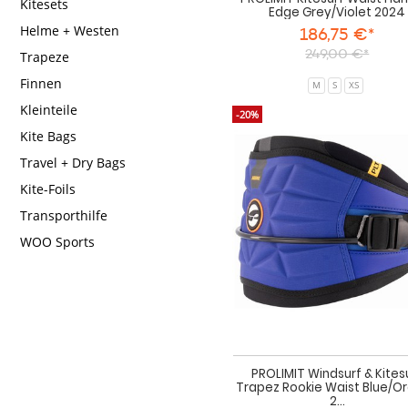
Kitesets
Edge Grey/Violet 2024
Helme + Westen
186,75 €*
249,00 €*
Trapeze
Finnen
M
S
XS
Kleinteile
-20%
Kite Bags
Travel + Dry Bags
Kite-Foils
Transporthilfe
WOO Sports
PROLIMIT Windsurf & Kites
Trapez Rookie Waist Blue/O
2...