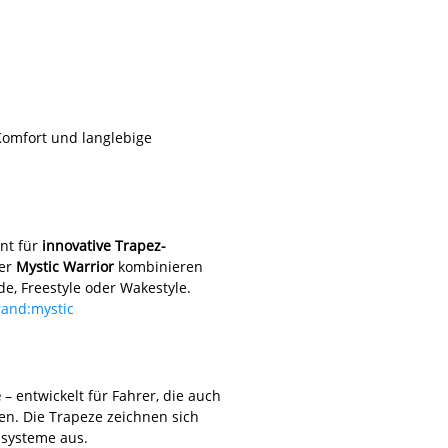
 Komfort und langlebige
nt für
innovative Trapez-
er
Mystic Warrior
kombinieren
de, Freestyle oder Wakestyle.
rand:mystic
e
– entwickelt für Fahrer, die auch
en. Die Trapeze zeichnen sich
ssysteme aus.