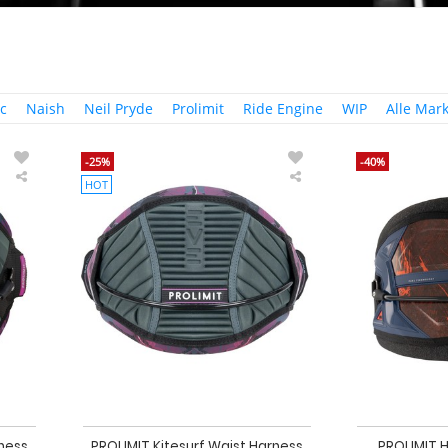
c
Naish
Neil Pryde
Prolimit
Ride Engine
WIP
Alle Mar
-25%
-40%
HOT
PROLIMIT
PROLIMIT
Kitesurf
Kitesurf
Waist
Waist
Harness
Harness
Edge
PureGirl
Grey/Violet
Eve
2024
Grey/Violet
2024
rness
PROLIMIT Kitesurf Waist Harness
PROLIMIT H