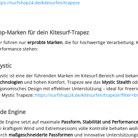
tps://surfshop24.de/kitesurfen/trapeze
op-Marken für dein Kitesurf-Trapez
r führen nur
erprobte Marken
, die für hochwertige Verarbeitung,
rformance stehen:
ystic
stic ist eine der führenden Marken im Kitesurf-Bereich und bekan
chnologien
und hohen Komfort. Trapeze wie das
Mystic Stealth
od
gonomisches Design mit effektiver Unterstützung – ideal für Freeri
 Mystic Trapeze:
https://surfshop24.de/kitesurfen/trapeze?filter=b
ide Engine
de Engine setzt auf maximale
Passform, Stabilität und Performanc
i kräftigem Wind und Extremsessions volle Kontrolle behalten woll
urch
maßgeschneiderte Passformen
und innovative Unterstützung