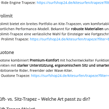
 Ride Engine Trapeze:
https://surfshop24.de/kitesurfen/trapeze?fi
rolimit
olimit bietet ein breites Portfolio an Kite-Trapezen, vom komfortab
ortlichen Performance-Modell. Bekannt für
robuste Materialien
und
olimit-Trapeze eine verlässliche Wahl für Einsteiger wie Fortgeschr
 Prolimit Trapeze:
https://surfshop24.de/kitesurfen/trapeze?filter=
uotone
otone kombiniert
Premium-Komfort
mit hochentwickelter Funktion
nkten mit
starker Unterstützung, ergonomischem Sitz und smarter
bitionierte Rider, Freerider oder Wave-Kiter.
 Duotone Trapeze:
https://surfshop24.de/kitesurfen/trapeze?filte
ft- vs. Sitz-Trapez – Welche Art passt zu dir?