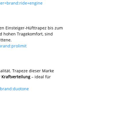
lter=brand:ride+engine
len Einsteiger-Hüfttrapez bis zum
 hohen Tragekomfort, sind
ittene.
brand:prolimit
alität. Trapeze dieser Marke
 Kraftverteilung
– ideal für
r=brand:duotone