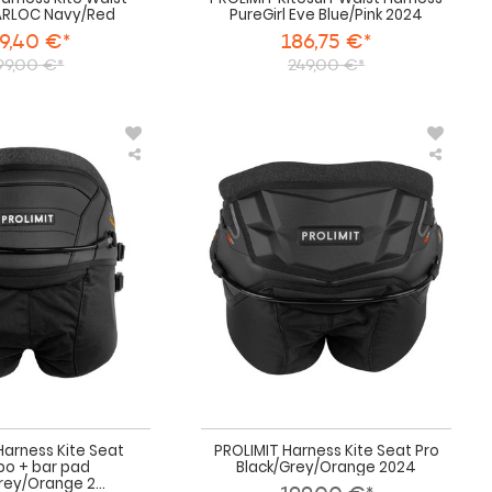
ARLOC Navy/Red
PureGirl Eve Blue/Pink 2024
9,40 €*
186,75 €*
99,00 €*
249,00 €*
PROLIMIT
PROLI
Harness
Harnes
Kite
Kite
Seat
Seat
Combo
Pro
+
Black/
bar
2024
pad
Black/Grey/Orange
2023
Harness Kite Seat
PROLIMIT Harness Kite Seat Pro
o + bar pad
Black/Grey/Orange 2024
rey/Orange 2...