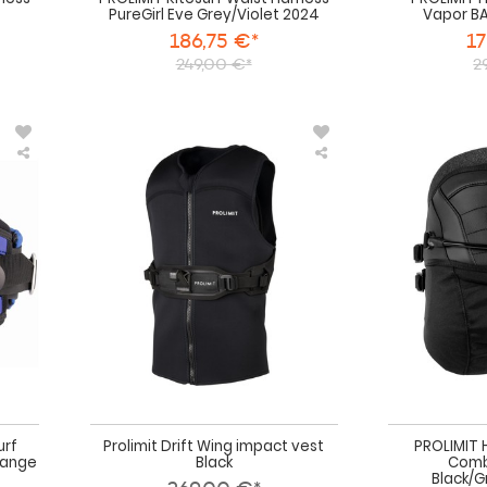
PureGirl Eve Grey/Violet 2024
Vapor B
186,75 €*
17
249,00 €*
2
PROLIMIT
Prolimit
Windsurf
Drift
&
Wing
Kitesurf
impact
Trapez
vest
Rookie
Black
Waist
Blue/Orange
2022
urf
Prolimit Drift Wing impact vest
PROLIMIT 
range
Black
Comb
Black/G