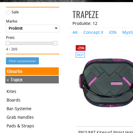
TRAPEZE
Sale
Marke
Produkte: 12
Prolimit
AK
Concept X
ION
Mysti
Preis
-25%
-
HOT
Filter zurücksetzen
Kitesurfen
Trapeze
Kites
Boards
Bar-Systeme
Grab Handles
Pads & Straps
PROLIMIT Kitesurf Waist Ha