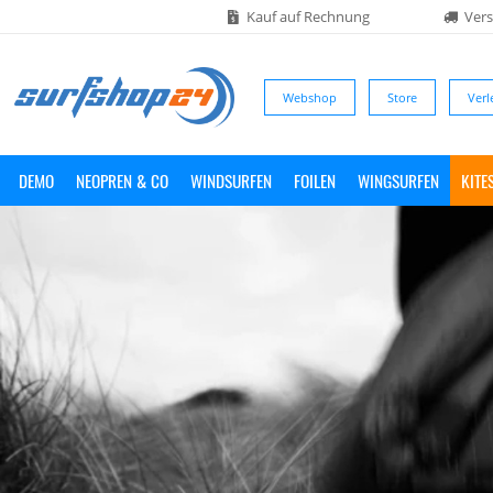
Kauf auf Rechnung
Vers
Webshop
Store
Verl
DEMO
NEOPREN & CO
WINDSURFEN
FOILEN
WINGSURFEN
KITE