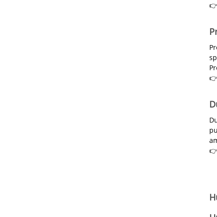
👉
P
Pr
sp
Pr
👉
D
Du
pu
am
👉
Hü