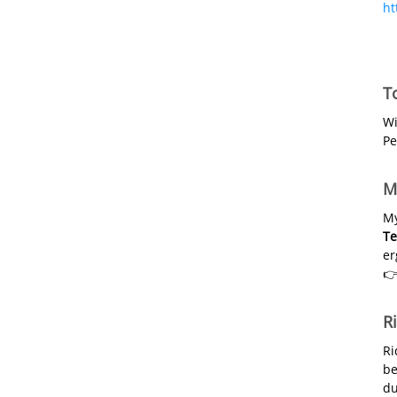
ht
T
Wi
Pe
M
My
Te
er
👉
R
Ri
be
d