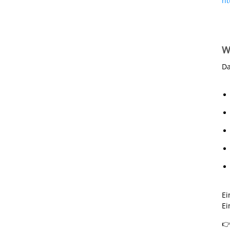
ht
W
Da
Ei
Ei
👉