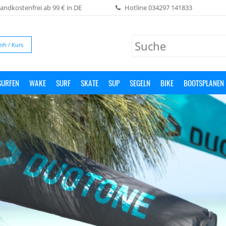
andkostenfrei ab 99 € in DE
Hotline
034297 141833
eih / Kurs
SURFEN
WAKE
SURF
SKATE
SUP
SEGELN
BIKE
BOOTSPLANEN