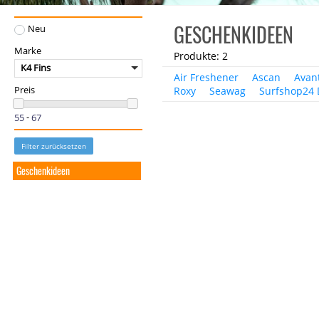
GESCHENKIDEEN
Neu
Marke
Produkte: 2
K4 Fins
Air Freshener
Ascan
Avan
Roxy
Seawag
Surfshop24 
Preis
-
Filter zurücksetzen
Geschenkideen