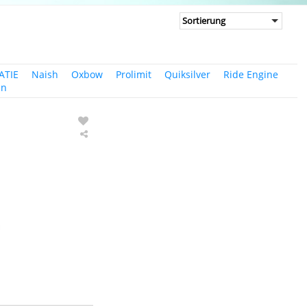
ATIE
Naish
Oxbow
Prolimit
Quiksilver
Ride Engine
en
K4
Hoodie
Eco
Wave
Edition