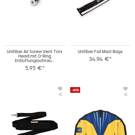
mit
O-
Ring
Entlüftungsschraube
Unifiber Air Screw Vent Torx
Unifiber Foil Mast Bags
Head mit O-Ring
34,94 €*
Entlüftungsschrau...
5,95 €*
-46%
Unifiber
Uni
Optional
Foil
Schulter
Win
Gurt
Avi