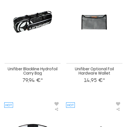
Blackline
Opt
Hydrofoil
Foil
Carry
Har
Bag
Wal
Unifiber Blackline Hydrofoil
Unifiber Optional Foil
Carry Bag
Hardware Wallet
79,94 €*
14,95 €*
HOT
HOT
Unifiber
Uni
Foil
Bla
Wing
Win