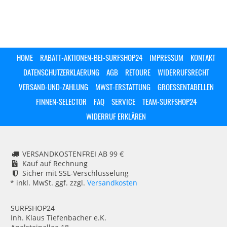
HOME
RABATT-AKTIONEN-BEI-SURFSHOP24
IMPRESSUM
KONTAKT
DATENSCHUTZERKLAERUNG
AGB
RETOURE
WIDERRUFSRECHT
VERSAND-UND-ZAHLUNG
MWST-ERSTATTUNG
GROESSENTABELLEN
FINNEN-SELECTOR
FAQ
SERVICE
TEAM-SURFSHOP24
WIDERRUF ERKLÄREN
VERSANDKOSTENFREI AB 99 €
Kauf auf Rechnung
Sicher mit SSL-Verschlüsselung
* inkl. MwSt. ggf. zzgl.
Versandkosten
SURFSHOP24
Inh. Klaus Tiefenbacher e.K.