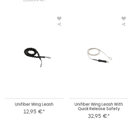
Unifiber
Uni
Wing
Win
Leash
Lea
Wit
Qui
Rel
Saf
Unifiber Wing Leash
Unifiber Wing Leash With
Quick Release Safety
12,95 €*
32,95 €*