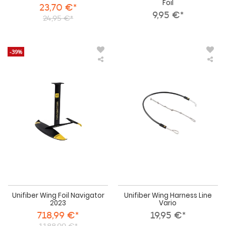
Foil
23,70 €*
9,95 €*
24,95 €*
-39%
Unifiber
Uni
Wing
Win
Foil
Har
Navigator
Lin
2023
Var
Unifiber Wing Foil Navigator
Unifiber Wing Harness Line
2023
Vario
718,99 €*
19,95 €*
1188,99 €*