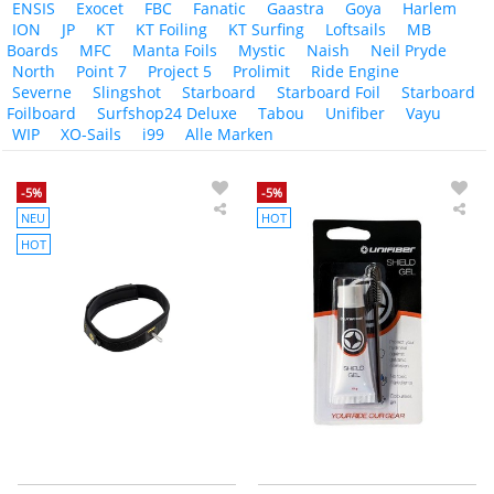
ENSIS
Exocet
FBC
Fanatic
Gaastra
Goya
Harlem
ION
JP
KT
KT Foiling
KT Surfing
Loftsails
MB
Boards
MFC
Manta Foils
Mystic
Naish
Neil Pryde
North
Point 7
Project 5
Prolimit
Ride Engine
Severne
Slingshot
Starboard
Starboard Foil
Starboard
Foilboard
Surfshop24 Deluxe
Tabou
Unifiber
Vayu
WIP
XO-Sails
i99
Alle Marken
-5%
-5%
NEU
HOT
Unifiber
Uni
Wing
Shi
HOT
Hüftgurt
Gel
Waist
für
Belt
Foil