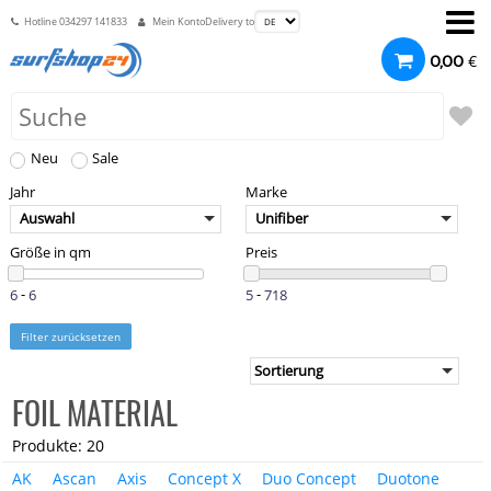
Hotline
034297 141833
Mein Konto
Delivery to
€
0,00
Neu
Sale
Jahr
Marke
Auswahl
Unifiber
Größe in qm
Preis
-
-
Filter zurücksetzen
FOIL MATERIAL
Produkte: 20
AK
Ascan
Axis
Concept X
Duo Concept
Duotone