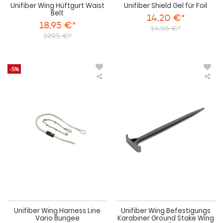
Unifiber Wing Hüftgurt Waist
Unifiber Shield Gel für Foil
Belt
14,20 €*
18,95 €*
14,96 €*
19,95 €*
-5%
Unifiber
Uni
Wing
Win
Harness
Bef
Line
Kar
Vario
Gr
Bungee
Sta
Win
Foil
Unifiber Wing Harness Line
Unifiber Wing Befestigungs
Vario Bungee
Karabiner Ground Stake Wing