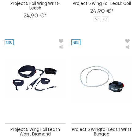
Project 5 Foil Wing Wrist-
Project 5 Wing Foil Leash Coil
Leash
24,90 €*
24,90 €*
5,0
6,0
NEU
NEU
Project
Pro
5
5
Wing
Win
Foil
Lea
Leash
Wri
Waist
Bun
Diamond
Project 5 Wing Foil Leash
Project 5 Wingfoil Leash Wrist
Waist Diamond
Bungee