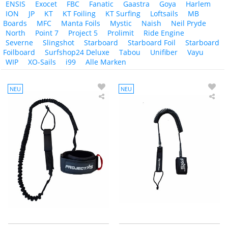
ENSIS
Exocet
FBC
Fanatic
Gaastra
Goya
Harlem
ION
JP
KT
KT Foiling
KT Surfing
Loftsails
MB
Boards
MFC
Manta Foils
Mystic
Naish
Neil Pryde
North
Point 7
Project 5
Prolimit
Ride Engine
Severne
Slingshot
Starboard
Starboard Foil
Starboard
Foilboard
Surfshop24 Deluxe
Tabou
Unifiber
Vayu
WIP
XO-Sails
i99
Alle Marken
NEU
NEU
Project
Pro
5
5
Foil
Win
Wing
Foil
Wrist-
Lea
Leash
Coil