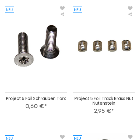
NEU
NEU
Project
Pro
5
5
Foil
Foil
Schrauben
Tra
Torx
Bra
Nut
Nut
Project 5 Foil Schrauben Torx
Project 5 Foil Track Brass Nut
Nutenstein
0,60 €*
2,95 €*
NEU
NEU