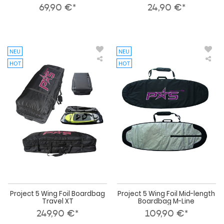
69,90 €*
24,90 €*
NEU
NEU
HOT
HOT
Project
Pro
5
5
Wing
Win
Foil
Foil
Boardbag
Mid
Travel
len
XT
Boa
M-
Lin
Project 5 Wing Foil Boardbag
Project 5 Wing Foil Mid-length
Travel XT
Boardbag M-Line
249,90 €*
109,90 €*