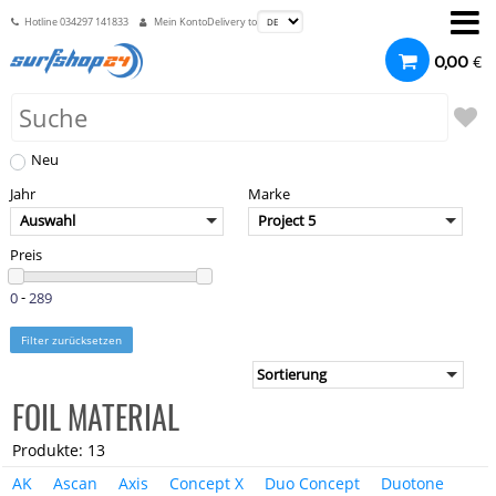
Hotline
034297 141833
Mein Konto
Delivery to
€
0,00
Neu
Jahr
Marke
Auswahl
Project 5
Preis
-
Filter zurücksetzen
FOIL MATERIAL
Produkte: 13
AK
Ascan
Axis
Concept X
Duo Concept
Duotone