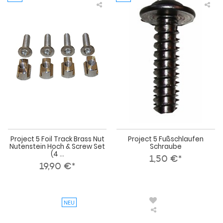
Project
Pro
5
5
Foil
Fuß
Track
Sch
Brass
Nut
Nutenstein
Hoch
&
Screw
Set
(4
Stück)
Project 5 Foil Track Brass Nut
Project 5 Fußschlaufen
Nutenstein Hoch & Screw Set
Schraube
(4 ...
1,50 €*
19,90 €*
NEU
Project