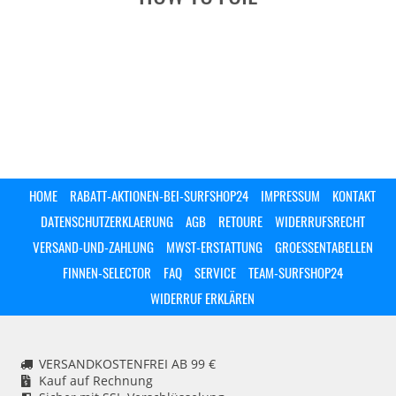
HOME
RABATT-AKTIONEN-BEI-SURFSHOP24
IMPRESSUM
KONTAKT
DATENSCHUTZERKLAERUNG
AGB
RETOURE
WIDERRUFSRECHT
VERSAND-UND-ZAHLUNG
MWST-ERSTATTUNG
GROESSENTABELLEN
FINNEN-SELECTOR
FAQ
SERVICE
TEAM-SURFSHOP24
WIDERRUF ERKLÄREN
VERSANDKOSTENFREI AB 99 €
Kauf auf Rechnung