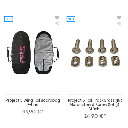
NEU
NEU
Project
Pro
5
5
Wing
Foil
Foil
Tra
Boardbag
Bra
F-
Nut
Line
Nut
&
Scr
Set
(4
Stü
Project 5 Wing Foil Boardbag
Project 5 Foil Track Brass Nut
F-Line
Nutenstein & Screw Set (4
Stück...
99,90 €*
14,90 €*