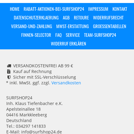
HOME
RABATT-AKTIONEN-BEI-SURFSHOP24
IMPRESSUM
KONTAKT
DATENSCHUTZERKLAERUNG
AGB
RETOURE
WIDERRUFSRECHT
VERSAND-UND-ZAHLUNG
MWST-ERSTATTUNG
GROESSENTABELLEN
FINNEN-SELECTOR
FAQ
SERVICE
TEAM-SURFSHOP24
WIDERRUF ERKLÄREN
VERSANDKOSTENFREI AB 99 €
Kauf auf Rechnung
Sicher mit SSL-Verschlüsselung
* inkl. MwSt. ggf. zzgl.
Versandkosten
SURFSHOP24
Inh. Klaus Tiefenbacher e.K.
Apelsteinallee 18
04416 Markkleeberg
Deutschland
Tel.: 034297 141833
E-Mail: info@surfshop24.de