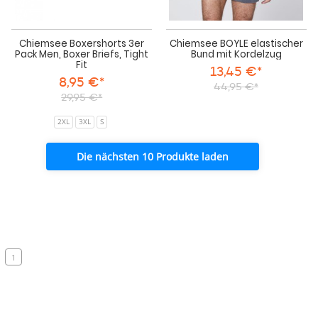
Chiemsee Boxershorts 3er
Chiemsee BOYLE elastischer
Pack Men, Boxer Briefs, Tight
Bund mit Kordelzug
Fit
13,45 €*
8,95 €*
44,95 €*
29,95 €*
2XL
3XL
S
Die nächsten 10 Produkte laden
1