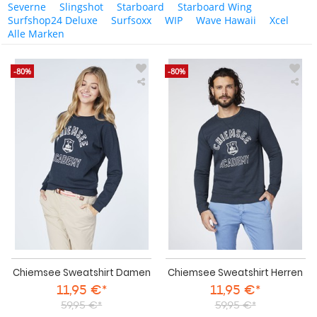
Severne
Slingshot
Starboard
Starboard Wing
Surfshop24 Deluxe
Surfsoxx
WIP
Wave Hawaii
Xcel
Alle Marken
-80%
-80%
Chiemsee
Chi
Sweatshirt
Swe
Damen
Her
Chiemsee Sweatshirt Damen
Chiemsee Sweatshirt Herren
11,95 €*
11,95 €*
59,95 €*
59,95 €*