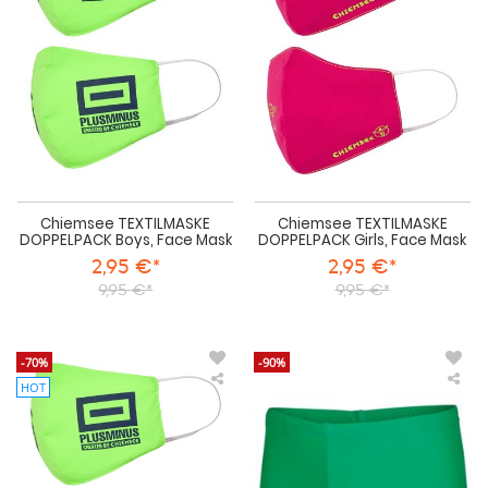
Face
Fac
Mask
Ma
Chiemsee TEXTILMASKE
Chiemsee TEXTILMASKE
DOPPELPACK Boys, Face Mask
DOPPELPACK Girls, Face Mask
2,95 €*
2,95 €*
9,95 €*
9,95 €*
-70%
-90%
HOT
Chiemsee
Chi
Textilmaske
Bra
Doppelpack
Bad
Unisex,
Min
Face
Mask