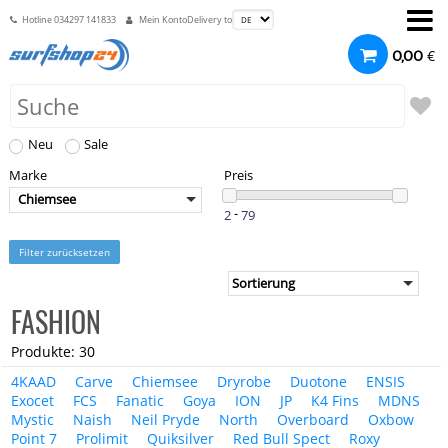
Hotline
034297 141833
Mein Konto
Delivery to
€
0,00
Neu
Sale
Marke
Preis
Chiemsee
-
Filter zurücksetzen
FASHION
Produkte: 30
4KAAD
Carve
Chiemsee
Dryrobe
Duotone
ENSIS
Exocet
FCS
Fanatic
Goya
ION
JP
K4 Fins
MDNS
Mystic
Naish
Neil Pryde
North
Overboard
Oxbow
Point 7
Prolimit
Quiksilver
Red Bull Spect
Roxy