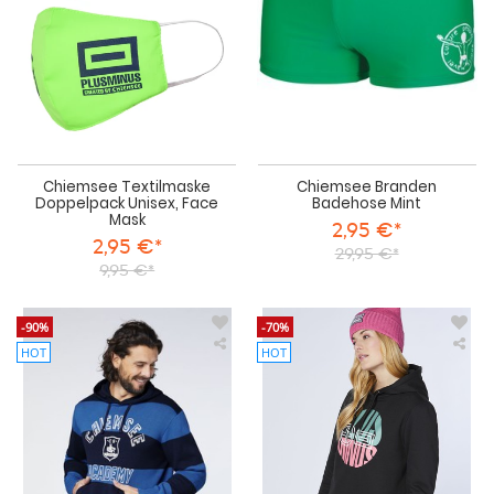
Chiemsee Textilmaske
Chiemsee Branden
Doppelpack Unisex, Face
Badehose Mint
Mask
2,95 €*
2,95 €*
29,95 €*
9,95 €*
-90%
-70%
HOT
HOT
Chiemsee
Chi
Pullover
Swe
mit
Com
Kapuze
Fit