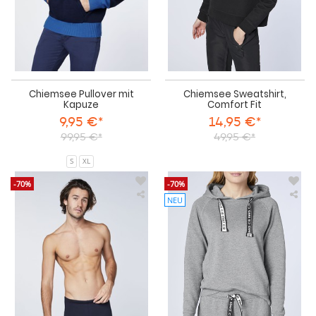
Chiemsee Pullover mit
Chiemsee Sweatshirt,
Kapuze
Comfort Fit
9,95 €*
14,95 €*
99,95 €*
49,95 €*
S
XL
-70%
-70%
NEU
Chiemsee
Chi
LIVIO
Swe
Herren
Reg
Boxer
Fit
Badehose
-
Gr.
S