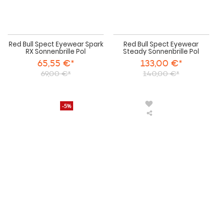
Red Bull Spect Eyewear Spark
Red Bull Spect Eyewear
RX Sonnenbrille Pol
Steady Sonnenbrille Pol
65,55 €*
133,00 €*
69,00 €*
140,00 €*
-5%
Red
Bull
Spect
Eyewear
Whip
MX-
Goggle