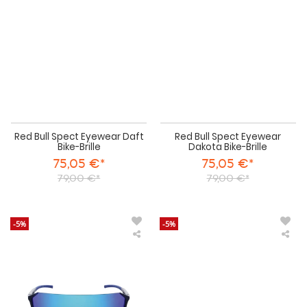
Daft
Dak
Bike-
Bik
Brille
Bril
Red Bull Spect Eyewear Daft
Red Bull Spect Eyewear
Bike-Brille
Dakota Bike-Brille
75,05 €*
75,05 €*
79,00 €*
79,00 €*
-5%
-5%
Red
Re
Bull
Bull
Spect
Spe
Eyewear
Eye
Jaden
Lak
Bike-
Son