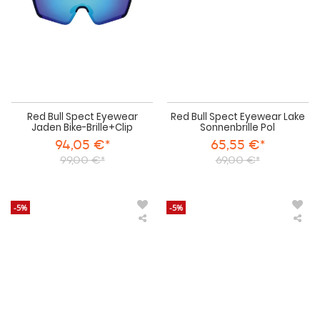
Brille+Clip
Pol
Red Bull Spect Eyewear
Red Bull Spect Eyewear Lake
Jaden Bike-Brille+Clip
Sonnenbrille Pol
94,05 €*
65,55 €*
99,00 €*
69,00 €*
-5%
-5%
Red
Re
Bull
Bull
Spect
Spe
Eyewear
Eye
Loom
Nic
Sonnenbrille
Bik
Pol
Bril