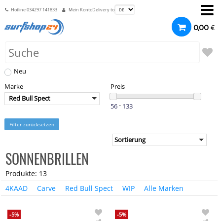
Hotline
034297 141833
Mein Konto
Delivery to
€
0,00
Neu
Marke
Preis
Red Bull Spect
-
Filter zurücksetzen
SONNENBRILLEN
Produkte: 13
4KAAD
Carve
Red Bull Spect
WIP
Alle Marken
-5%
-5%