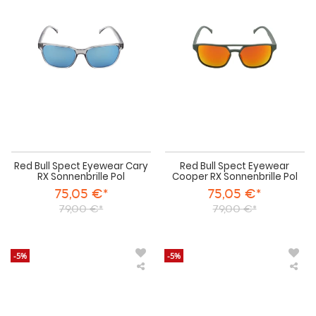
Spect
Spe
Eyewear
Eye
Cary
Coo
RX
RX
Sonnenbrille
Son
Pol
Pol
Red Bull Spect Eyewear Cary
Red Bull Spect Eyewear
RX Sonnenbrille Pol
Cooper RX Sonnenbrille Pol
75,05 €*
75,05 €*
79,00 €*
79,00 €*
-5%
-5%
Red
Re
Bull
Bull
Spect
Spe
Eyewear
Eye