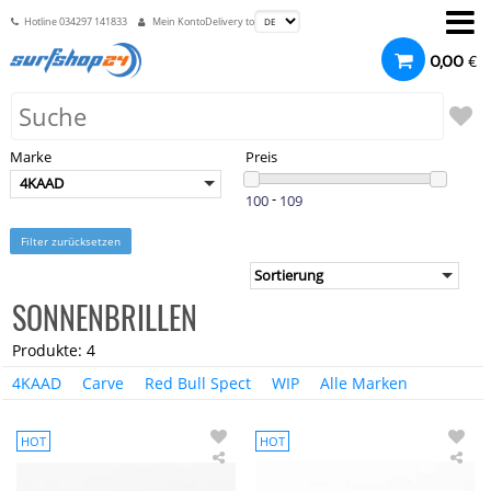
Hotline
034297 141833
Mein Konto
Delivery to
€
0,00
Marke
Preis
4KAAD
-
Filter zurücksetzen
SONNENBRILLEN
Produkte: 4
4KAAD
Carve
Red Bull Spect
WIP
Alle Marken
HOT
HOT
4KAAD
4K
MIRADOR
MI