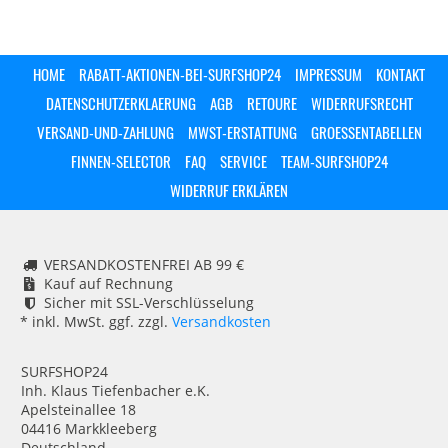
HOME
RABATT-AKTIONEN-BEI-SURFSHOP24
IMPRESSUM
KONTAKT
DATENSCHUTZERKLAERUNG
AGB
RETOURE
WIDERRUFSRECHT
VERSAND-UND-ZAHLUNG
MWST-ERSTATTUNG
GROESSENTABELLEN
FINNEN-SELECTOR
FAQ
SERVICE
TEAM-SURFSHOP24
WIDERRUF ERKLÄREN
VERSANDKOSTENFREI AB 99 €
Kauf auf Rechnung
Sicher mit SSL-Verschlüsselung
* inkl. MwSt. ggf. zzgl.
Versandkosten
SURFSHOP24
Inh. Klaus Tiefenbacher e.K.
Apelsteinallee 18
04416 Markkleeberg
Deutschland