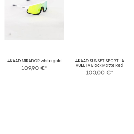
VUE
Bla
Mat
Re
4KAAD MIRADOR white gold
4KAAD SUNSET SPORT LA
VUELTA Black Matte Red
109,90 €*
100,00 €*